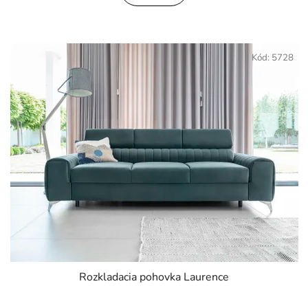
z
5
hviezdičiek.
Kód:
5728
Rozkladacia pohovka Laurence