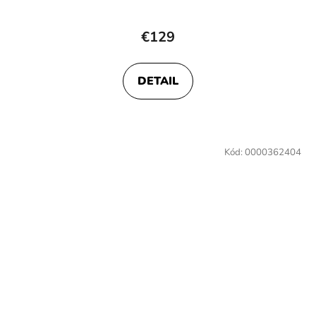
€129
DETAIL
Kód:
0000362404