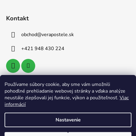
Kontakt
obchod
@
verapostele.sk
+421 948 430 224
Používame súbory cookie, aby sme vám umožnili
Vyhľadávanie
pohodlné prehliadanie webovej stránky a vďaka analýze
neustále zlepšovali jej funkcie, výkon a použiteľnosť.
Viac
informácií
HĽADAŤ
Nastavenie
Vytvoril Shoptet