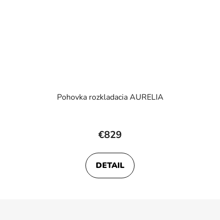
Pohovka rozkladacia AURELIA
€829
DETAIL
Z
á