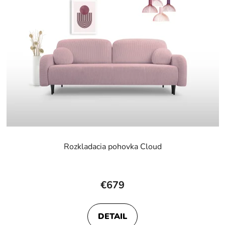
Rozkladacia pohovka Cloud
Priemerné
hodnotenie
€679
produktu
je
DETAIL
4,6