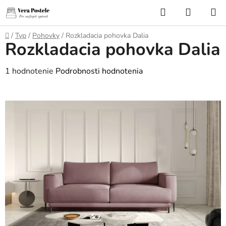
Prejsť
Hľadať
NÁKUP
na
KOŠÍK
obsah
Domov
/
Typ
/
Pohovky
/
Rozkladacia pohovka Dalia
Rozkladacia pohovka Dalia
Priemerné
1 hodnotenie
Podrobnosti hodnotenia
hodnotenie
produktu
je
5,0
z
5
hviezdičiek.