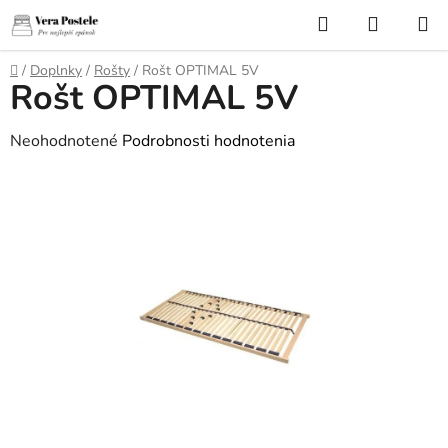
Prejsť
Hľadať
NÁKUP
na
KOŠÍK
obsah
Domov
/
Doplnky
/
Rošty
/
Rošt OPTIMAL 5V
Rošt OPTIMAL 5V
Priemerné
Neohodnotené
Podrobnosti hodnotenia
hodnotenie
produktu
je
0,0
z
5
hviezdičiek.