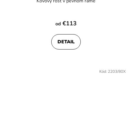
Kovový rošt v pevnom ráme
€113
od
DETAIL
Kód:
2203/80X