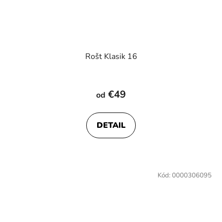
Rošt Klasik 16
€49
od
DETAIL
Kód:
0000306095