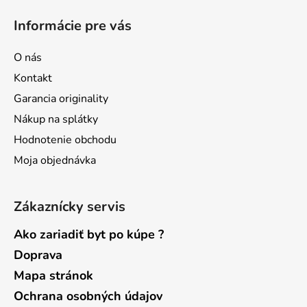
á
Informácie pre vás
p
ä
O nás
t
Kontakt
i
Garancia originality
e
Nákup na splátky
Hodnotenie obchodu
Moja objednávka
Zákaznícky servis
Ako zariadiť byt po kúpe ?
Doprava
Mapa stránok
Ochrana osobných údajov