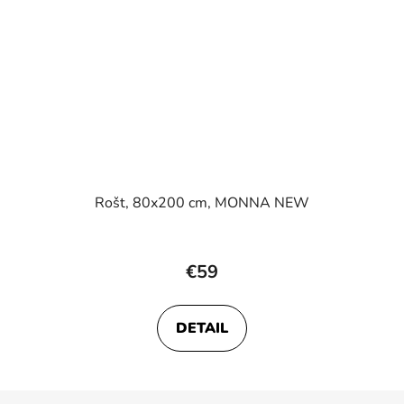
Rošt, 80x200 cm, MONNA NEW
€59
DETAIL
Z