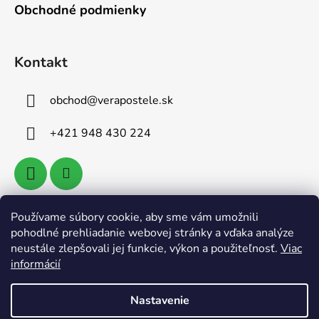
Obchodné podmienky
Kontakt
obchod
@
verapostele.sk
+421 948 430 224
Používame súbory cookie, aby sme vám umožnili
Vyhľadávanie
pohodlné prehliadanie webovej stránky a vďaka analýze
neustále zlepšovali jej funkcie, výkon a použiteľnosť.
Viac
informácií
HĽADAŤ
Nastavenie