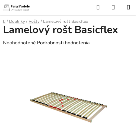
Prejsť
Hľadať
NÁKUP
na
KOŠÍK
obsah
Domov
/
Doplnky
/
Rošty
/
Lamelový rošt Basicflex
Lamelový rošt Basicflex
Priemerné
Neohodnotené
Podrobnosti hodnotenia
hodnotenie
produktu
je
0,0
z
5
hviezdičiek.