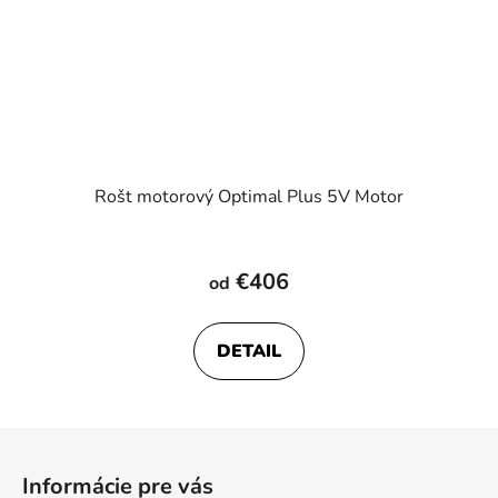
Rošt motorový Optimal Plus 5V Motor
€406
od
DETAIL
Z
á
Informácie pre vás