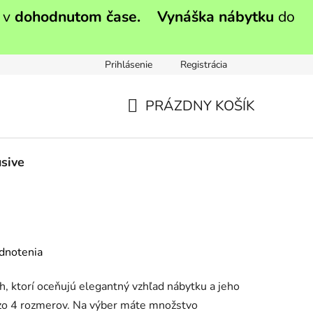
 v
dohodnutom čase.
Vynáška nábytku
do
Prihlásenie
Registrácia
PRÁZDNY KOŠÍK
NÁKUPNÝ
KOŠÍK
sive
dnotenia
h, ktorí oceňujú elegantný vzhľad nábytku a jeho
 zo 4 rozmerov. Na výber máte množstvo