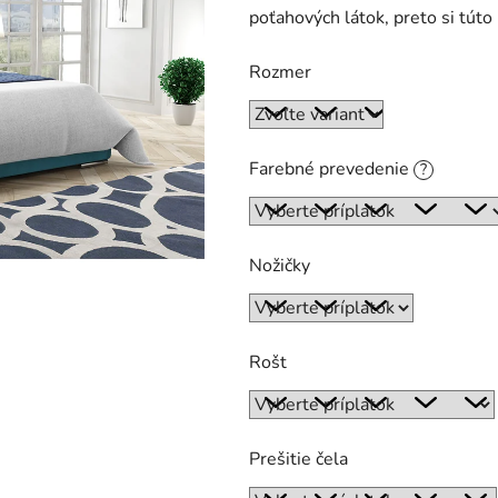
poťahových látok, preto si túto 
0,0
z
Rozmer
5
hviezdičiek.
Farebné prevedenie
?
Nožičky
Rošt
Prešitie čela