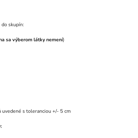
 do skupín:
na sa výberom látky nemení
)
 uvedené s toleranciou +/- 5 cm
: