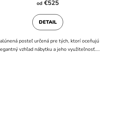
€525
od
DETAIL
alúnená posteľ určená pre tých, ktorí oceňujú
legantný vzhľad nábytku a jeho využiteľnosť....