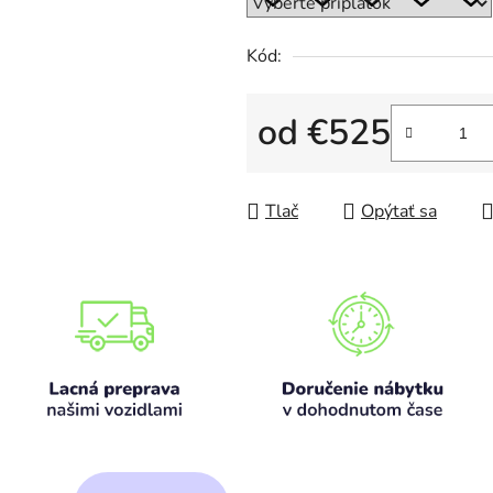
Kód:
od
€525
Jednotková cena:
Tlač
Opýtať sa