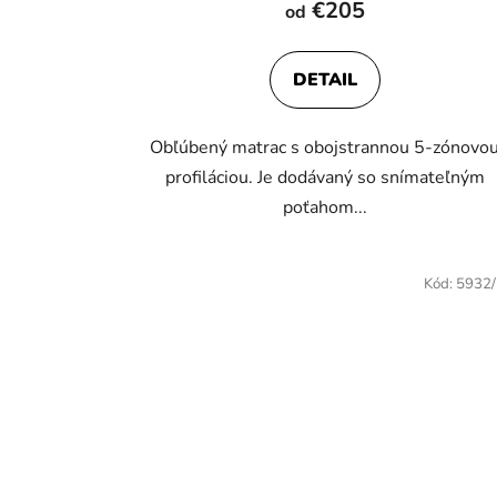
€205
od
produktu
je
DETAIL
4,1
z
Obľúbený matrac s obojstrannou 5-zónovo
5
profiláciou. Je dodávaný so snímateľným
hviezdičiek.
poťahom...
Kód:
5932