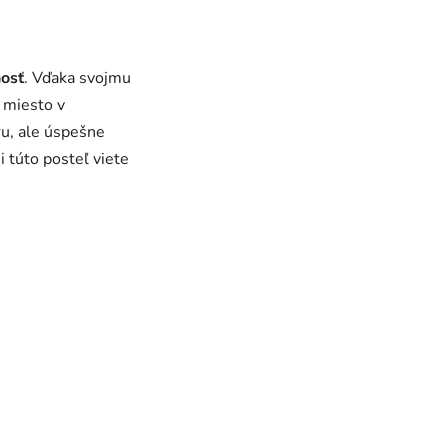
nosť
.
Vďaka svojmu
 miesto v
ru, ale úspešne
si túto posteľ viete