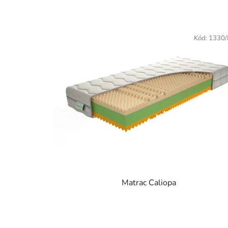
Kód:
1330
Matrac Caliopa
Priemerné
hodnotenie