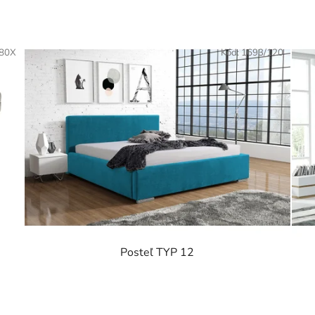
/80X
Kód:
1693/120
Posteľ TYP 12