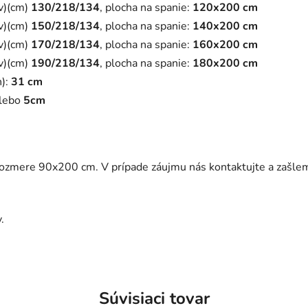
v)(cm)
130/218/134
, plocha na spanie:
120x200 cm
/v)(cm)
150/218/134
, plocha na spanie:
140x200 cm
/v)(cm)
170/218/134
, plocha na spanie:
160x200 cm
/v)(cm)
190/218/134
, plocha na spanie:
180x200 cm
h):
31 cm
lebo
5cm
rozmere 90x200 cm. V prípade záujmu nás kontaktujte a zašl
.
Súvisiaci tovar