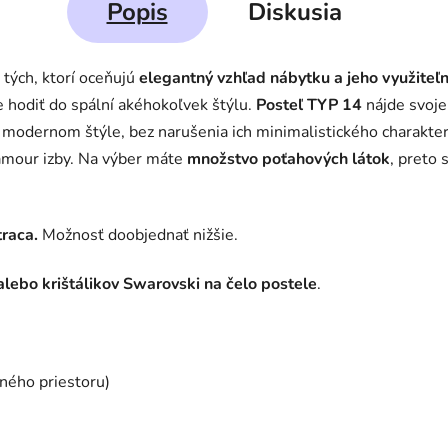
Popis
Diskusia
 tých, ktorí oceňujú
elegantný vzhľad nábytku a jeho využiteľ
 hodiť do spální akéhokoľvek štýlu.
Posteľ TYP 14
nájde svoje
 modernom štýle, bez narušenia ich minimalistického charakte
amour izby. Na výber máte
množstvo poťahových látok
, preto 
traca.
Možnosť doobjednať nižšie.
ebo krištálikov Swarovski na čelo postele
.
ného priestoru)