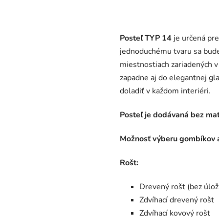
Posteľ TYP 14
je určená pre
jednoduchému tvaru sa bude
miestnostiach zariadených v
zapadne aj do elegantnej gl
doladiť v každom interiéri.
Posteľ je dodávaná bez ma
Možnosť výberu gombíkov al
Rošt:
Drevený rošt (bez úlož
Zdvíhací drevený rošt
Zdvíhací kovový rošt