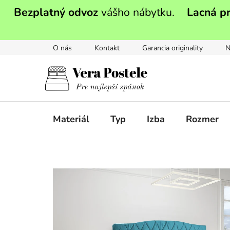
Prejsť
Bezplatný odvoz
vášho nábytku.
Lacná p
na
obsah
O nás
Kontakt
Garancia originality
N
Materiál
Typ
Izba
Rozmer