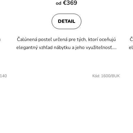
€369
od
DETAIL
u
Čalúnená posteľ určená pre tých, ktorí oceňujú
Č
elegantný vzhľad nábytku a jeho využiteľnosť....
e
/140
Kód:
1600/BUK