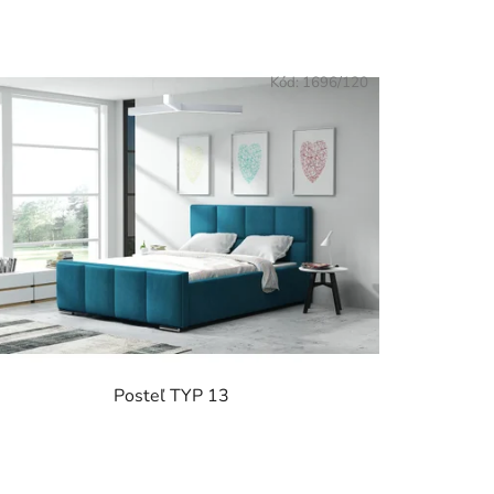
Kód:
1696/120
Posteľ TYP 13