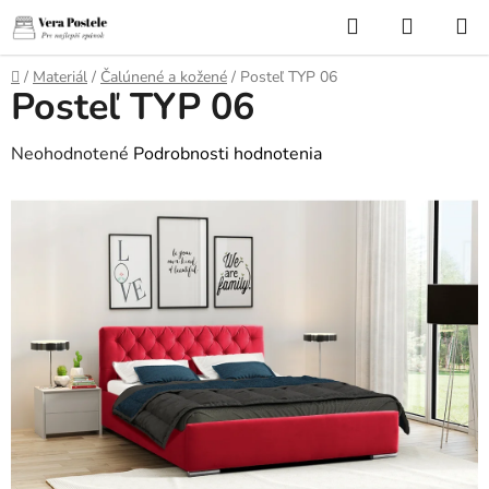
Prejsť
Hľadať
NÁKUP
na
KOŠÍK
obsah
Domov
/
Materiál
/
Čalúnené a kožené
/
Posteľ TYP 06
Posteľ TYP 06
Priemerné
Neohodnotené
Podrobnosti hodnotenia
hodnotenie
produktu
je
0,0
z
5
hviezdičiek.