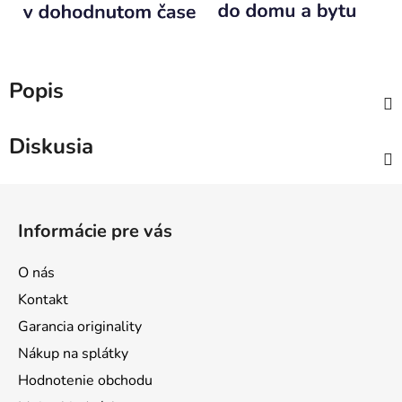
Popis
Diskusia
Z
á
Informácie pre vás
p
ä
O nás
t
Kontakt
i
Garancia originality
e
Nákup na splátky
Hodnotenie obchodu