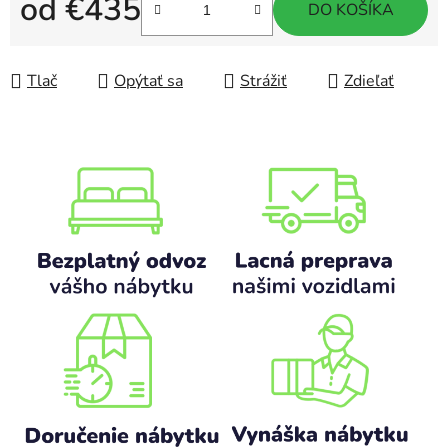
od
€435
DO KOŠÍKA
Jednotková cena:
Tlač
Opýtať sa
Strážiť
Zdieľať