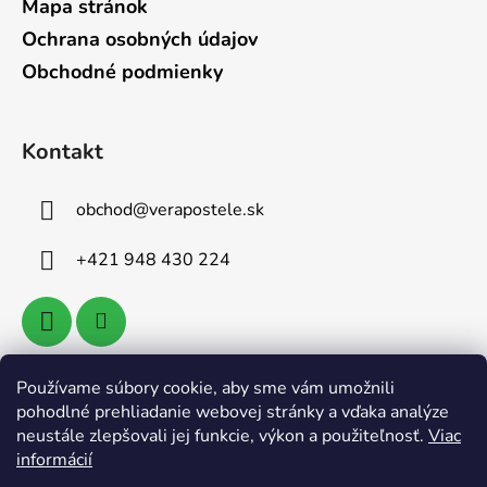
Mapa stránok
Ochrana osobných údajov
Obchodné podmienky
Kontakt
obchod
@
verapostele.sk
+421 948 430 224
Používame súbory cookie, aby sme vám umožnili
Vyhľadávanie
pohodlné prehliadanie webovej stránky a vďaka analýze
neustále zlepšovali jej funkcie, výkon a použiteľnosť.
Viac
informácií
HĽADAŤ