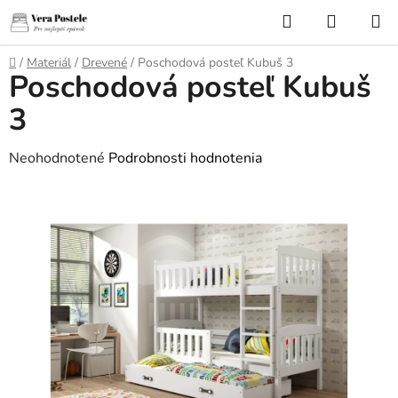
Prejsť
Hľadať
NÁKUP
na
KOŠÍK
obsah
Domov
/
Materiál
/
Drevené
/
Poschodová posteľ Kubuš 3
Poschodová posteľ Kubuš
3
Priemerné
Neohodnotené
Podrobnosti hodnotenia
hodnotenie
produktu
je
0,0
z
5
hviezdičiek.