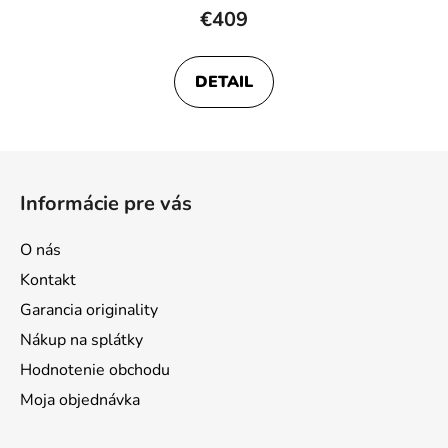
€409
DETAIL
Z
á
Informácie pre vás
p
ä
O nás
t
Kontakt
i
Garancia originality
e
Nákup na splátky
Hodnotenie obchodu
Moja objednávka