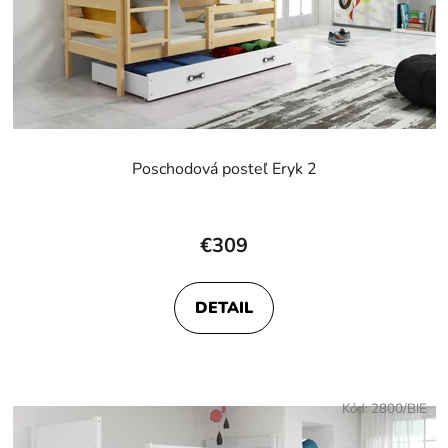
Poschodová posteľ Eryk 2
€309
DETAIL
Kód:
2800/BIE