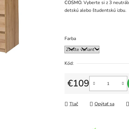
COSMO.
Vyberte si z 3 neutrá
je
detskú alebo študentskú izbu.
0,0
z
5
hviezdičiek.
Farba
Kód:
€109
Jednotková cena:
Tlač
Opýtať sa