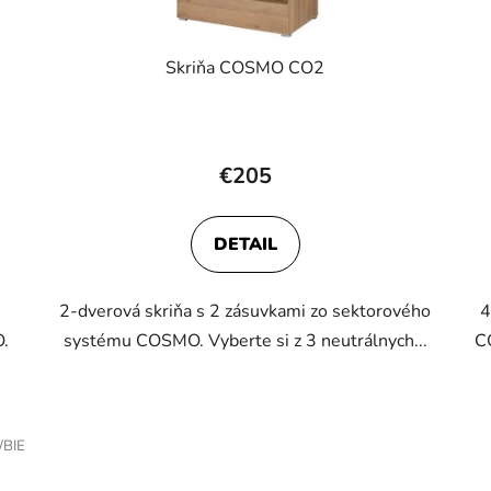
Skriňa COSMO CO2
Priemerné
hodnotenie
€205
produktu
je
DETAIL
5,0
z
2-dverová skriňa s 2 zásuvkami zo sektorového
4
5
.
systému COSMO. Vyberte si z 3 neutrálnych...
C
hviezdičiek.
/BIE