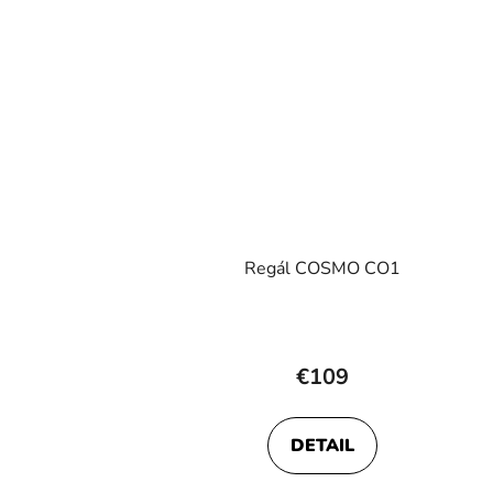
Regál COSMO CO1
Priemerné
hodnotenie
€109
produktu
je
DETAIL
5,0
z