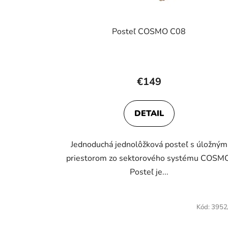
Posteľ COSMO C08
Priemerné
hodnotenie
€149
produktu
je
DETAIL
4,4
z
Jednoduchá jednolôžková posteľ s úložným
5
priestorom zo sektorového systému COSMO
hviezdičiek.
Posteľ je...
Kód:
3952