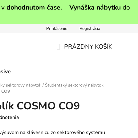
 v
dohodnutom čase.
Vynáška nábytku
do
Prihlásenie
Registrácia
PRÁZDNY KOŠÍK
NÁKUPNÝ
KOŠÍK
sive
ký sektorový nábytok
/
Študentský sektorový nábytok
O CO9
tolík COSMO CO9
dnotenia
 výsuvom na klávesnicu zo
sektorového systému