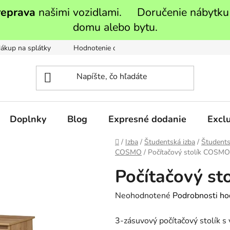
reprava
našimi vozidlami. Doručenie nábytku
domu alebo bytu.
ákup na splátky
Hodnotenie obchodu
Moja objednávka
Doplnky
Blog
Expresné dodanie
Exclu
Domov
/
Izba
/
Študentská izba
/
Študents
COSMO
/
Počítačový stolík COSM
Počítačový s
Priemerné
Neohodnotené
Podrobnosti ho
hodnotenie
3-zásuvový počítačový stolík s
produktu