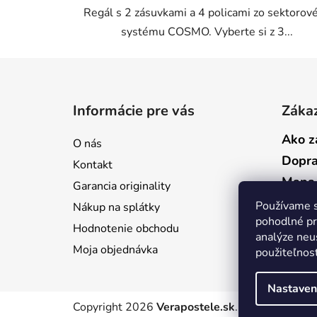
Regál s 2 zásuvkami a 4 policami zo sektorov
5
systému COSMO. Vyberte si z 3...
hviezdičiek.
Z
á
Informácie pre vás
Zákaz
p
ä
Ako z
O nás
t
Dopr
Kontakt
i
Mapa 
Garancia originality
e
Ochra
Používame s
Nákup na splátky
pohodlné pr
Obch
Hodnotenie obchodu
analýze neus
Moja objednávka
použiteľnos
Nastaven
Copyright 2026
Verapostele.sk
. Všetky práva 