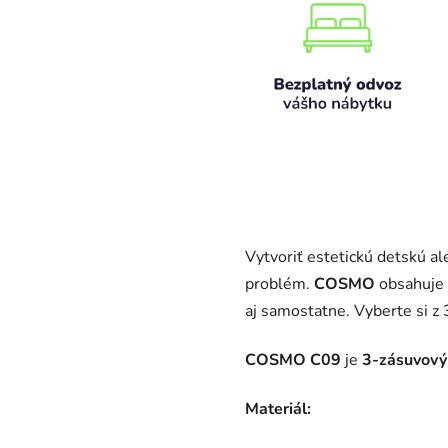
Vytvoriť estetickú detskú a
problém.
COSMO
obsahuje p
aj samostatne. Vyberte si z
COSMO C09
je
3-zásuvový 
Materiál: