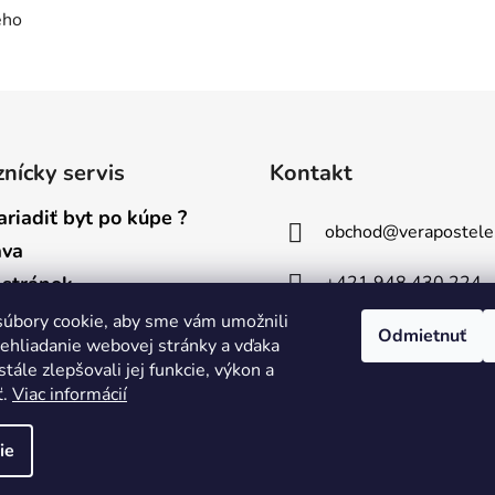
ého
nícky servis
Kontakt
ariadiť byt po kúpe ?
obchod
@
verapostele
ava
+421 948 430 224
stránok
na osobných údajov
úbory cookie, aby sme vám umožnili
Odmietnuť
ehliadanie webovej stránky a vďaka
odné podmienky
tále zlepšovali jej funkcie, výkon a
ť.
Viac informácií
ie
vyhradené.