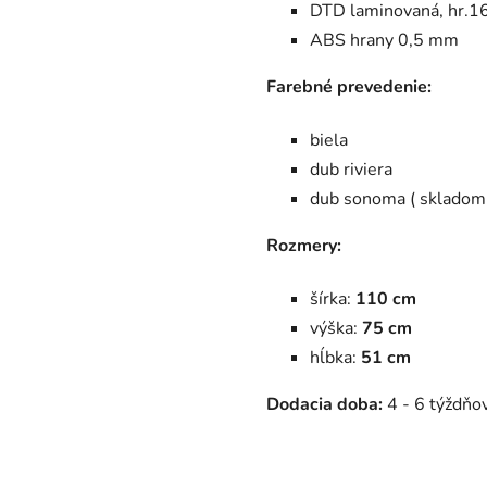
DTD laminovaná, hr.
ABS hrany 0,5 mm
Farebné prevedenie:
biela
dub riviera
dub sonoma ( skladom
Rozmery:
šírka:
110 cm
výška:
75 cm
hĺbka:
51 cm
Dodacia doba:
4 - 6 týždňov