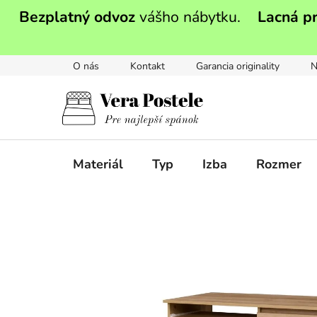
Prejsť
Bezplatný odvoz
vášho nábytku.
Lacná p
na
obsah
O nás
Kontakt
Garancia originality
N
Materiál
Typ
Izba
Rozmer