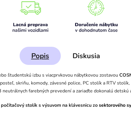
Popis
Diskusia
lebo študentskú izbu s viacprvkovou nábytkovou zostavou
COS
osteľ, skriňu, komody, závesné police, PC stolík a RTV stolík,
 3 neutrálnych farebných prevedení a zariaďte dokonalú detskú
počítačový stolík s výsuvom na klávesnicu
zo
sektorového 