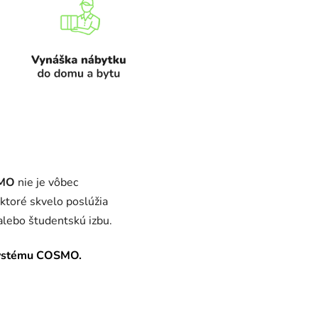
MO
nie je vôbec
 ktoré skvelo poslúžia
 alebo študentskú izbu.
systému COSMO.