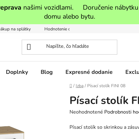
reprava
našimi vozidlami. Doručenie nábytku
domu alebo bytu.
ákup na splátky
Hodnotenie obchodu
Moja objednávka
Doplnky
Blog
Expresné dodanie
Exclu
Domov
/
Izba
/
Písací stolík FINI 08
Písací stolík F
Priemerné
Neohodnotené
Podrobnosti ho
hodnotenie
Písací stolík so skrinkou a zás
produktu
je