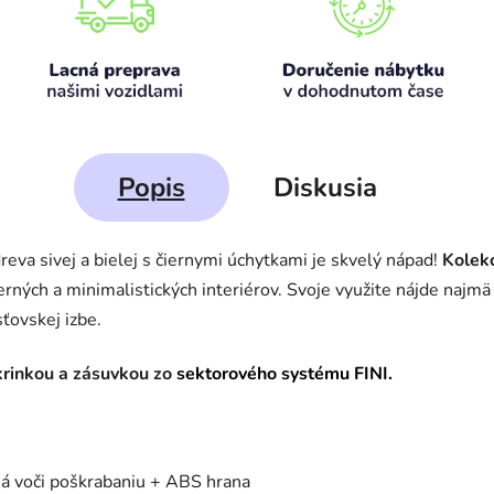
Popis
Diskusia
reva sivej a bielej s čiernymi úchytkami je skvelý nápad!
Kolekc
ných a minimalistických interiérov. Svoje využite nájde najmä 
sťovskej izbe.
 skrinkou a zásuvkou zo
sektorového systému FINI.
á voči poškrabaniu + ABS hrana