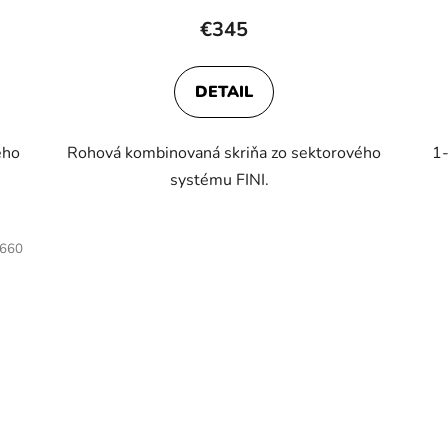
€345
DETAIL
ého
Rohová kombinovaná skriňa zo sektorového
1-
systému FINI.
660