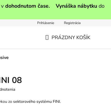
 v
dohodnutom čase.
Vynáška nábytku
do
Prihlásenie
Registrácia
PRÁZDNY KOŠÍK
NÁKUPNÝ
KOŠÍK
sive
INI 08
dnotenia
uvkou zo
sektorového systému FINI.