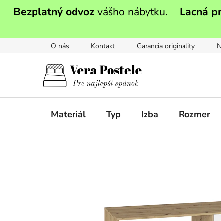
Prejsť
Bezplatný odvoz
vášho nábytku.
Lacná p
na
obsah
O nás
Kontakt
Garancia originality
N
Materiál
Typ
Izba
Rozmer