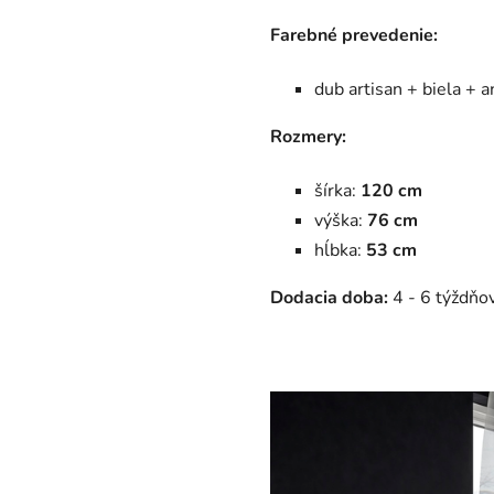
Farebné prevedenie:
dub artisan + biela + a
Rozmery:
šírka:
120 cm
výška:
76 cm
hĺbka:
53 cm
Dodacia doba:
4 - 6 týždňo