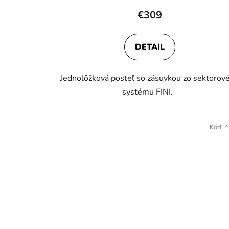
€309
DETAIL
Jednolôžková posteľ so zásuvkou zo sektorov
systému FINI.
Kód:
4