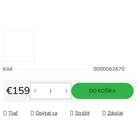
Kód:
0000062670
€159
DO KOŠÍKA
Jednotková cena:
Tlač
Opýtať sa
Strážiť
Zdieľať