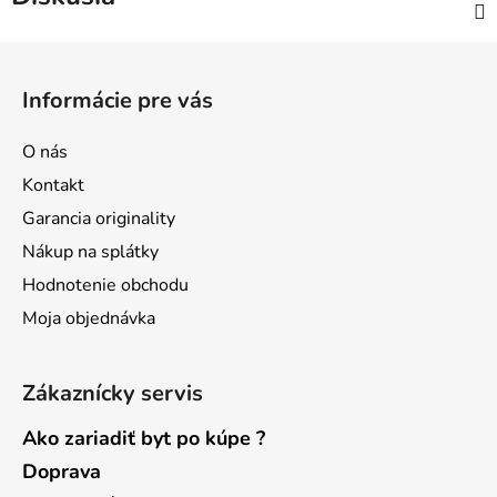
Z
á
Informácie pre vás
p
ä
O nás
t
Kontakt
i
Garancia originality
e
Nákup na splátky
Hodnotenie obchodu
Moja objednávka
Zákaznícky servis
Ako zariadiť byt po kúpe ?
Doprava