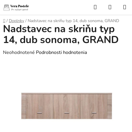
Prejsť
Hľadať
NÁKUP
na
KOŠÍK
obsah
Domov
/
Doplnky
/
Nadstavec na skriňu typ 14, dub sonoma, GRAND
Nadstavec na skriňu typ
14, dub sonoma, GRAND
Priemerné
Neohodnotené
Podrobnosti hodnotenia
hodnotenie
produktu
je
0,0
z
5
hviezdičiek.