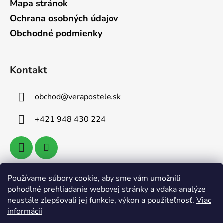
Mapa stránok
Ochrana osobných údajov
Obchodné podmienky
Kontakt
obchod
@
verapostele.sk
+421 948 430 224
Používame súbory cookie, aby sme vám umožnili
Vyhľadávanie
pohodlné prehliadanie webovej stránky a vďaka analýze
neustále zlepšovali jej funkcie, výkon a použiteľnosť.
Viac
informácií
HĽADAŤ