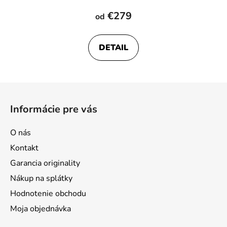
€279
od
DETAIL
Z
á
Informácie pre vás
p
ä
O nás
t
Kontakt
i
Garancia originality
e
Nákup na splátky
Hodnotenie obchodu
Moja objednávka