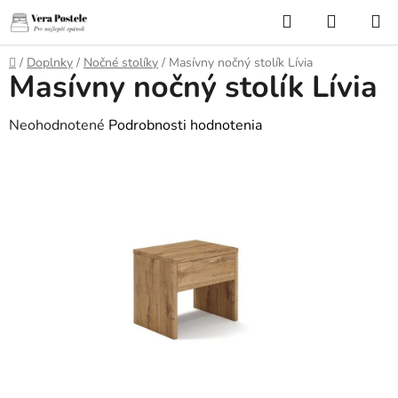
Prejsť
Hľadať
NÁKUP
na
KOŠÍK
obsah
Domov
/
Doplnky
/
Nočné stolíky
/
Masívny nočný stolík Lívia
Masívny nočný stolík Lívia
Priemerné
Neohodnotené
Podrobnosti hodnotenia
hodnotenie
produktu
je
0,0
z
5
hviezdičiek.