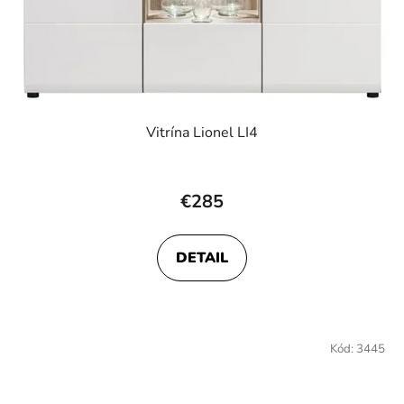
Vitrína Lionel LI4
Priemerné
hodnotenie
€285
produktu
je
DETAIL
5,0
z
5
hviezdičiek.
Kód:
3445