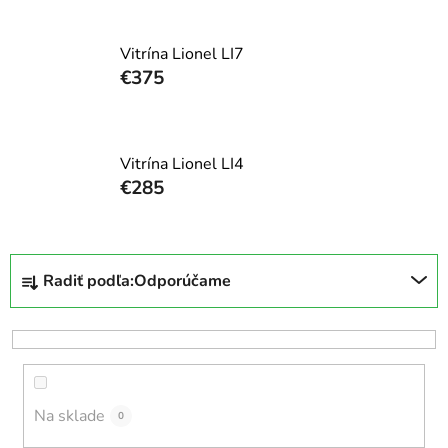
Vitrína Lionel LI7
€375
Vitrína Lionel LI4
€285
R
Radiť podľa:
Odporúčame
a
d
e
n
i
Na sklade
e
0
p