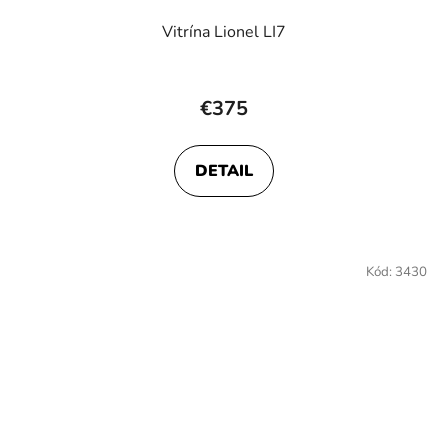
Vitrína Lionel LI7
Priemerné
hodnotenie
€375
produktu
je
DETAIL
5,0
z
5
hviezdičiek.
Kód:
3430