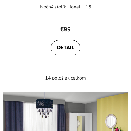
Nočný stolík Lionel LI15
€99
DETAIL
14
položiek celkom
O
v
l
á
d
a
c
i