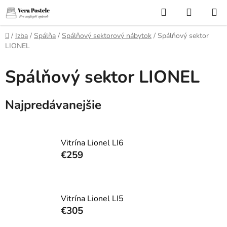
Prejsť
Hľadať
NÁKUP
na
KOŠÍK
obsah
Domov
/
Izba
/
Spálňa
/
Spálňový sektorový nábytok
/
Spálňový sektor
LIONEL
Spálňový sektor LIONEL
Najpredávanejšie
Vitrína Lionel LI6
€259
Vitrína Lionel LI5
€305