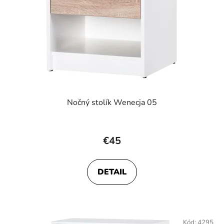
Nočný stolík Wenecja 05
€45
DETAIL
Kód:
4295