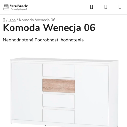
Prejsť
Hľadať
NÁKUP
na
KOŠÍK
obsah
Domov
/
Izba
/
Komoda Wenecja 06
Komoda Wenecja 06
Priemerné
Neohodnotené
Podrobnosti hodnotenia
hodnotenie
produktu
je
0,0
z
5
hviezdičiek.