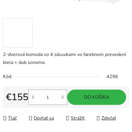
2-dverová komoda so 4 zásuvkami vo farebnom prevedení
biela + dub sonoma.
Kód:
4296
€155
DO KOŠÍKA
Jednotková cena:
Tlač
Opýtať sa
Strážiť
Zdieľať