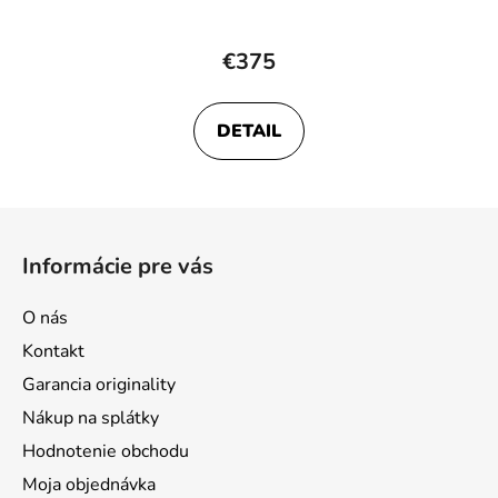
€375
DETAIL
Z
á
Informácie pre vás
p
ä
O nás
t
Kontakt
i
Garancia originality
e
Nákup na splátky
Hodnotenie obchodu
Moja objednávka