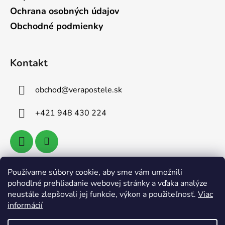
Ochrana osobných údajov
Obchodné podmienky
Kontakt
obchod
@
verapostele.sk
+421 948 430 224
Používame súbory cookie, aby sme vám umožnili
Vyhľadávanie
pohodlné prehliadanie webovej stránky a vďaka analýze
neustále zlepšovali jej funkcie, výkon a použiteľnosť.
Viac
informácií
HĽADAŤ