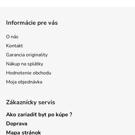
Z
á
Informácie pre vás
p
ä
O nás
t
Kontakt
i
Garancia originality
e
Nákup na splátky
Hodnotenie obchodu
Moja objednávka
Zákaznícky servis
Ako zariadiť byt po kúpe ?
Doprava
Mapa stránok