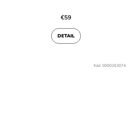
€59
DETAIL
Kód:
0000263074