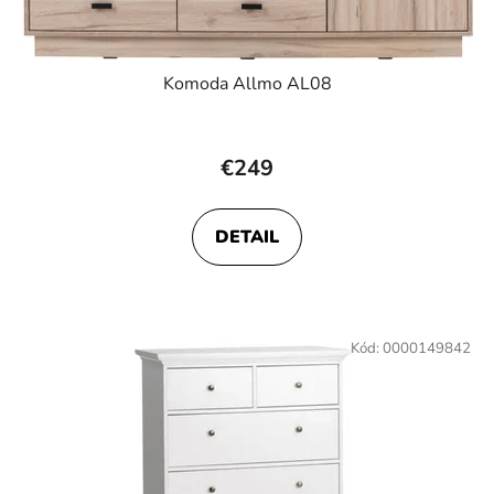
Komoda Allmo AL08
€249
DETAIL
Kód:
0000149842