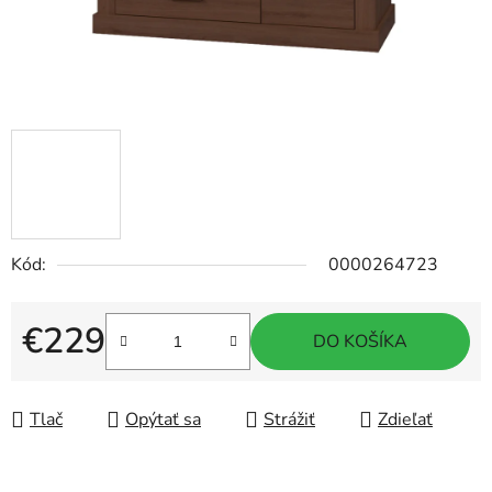
Kód:
0000264723
€229
DO KOŠÍKA
Jednotková cena:
Tlač
Opýtať sa
Strážiť
Zdieľať