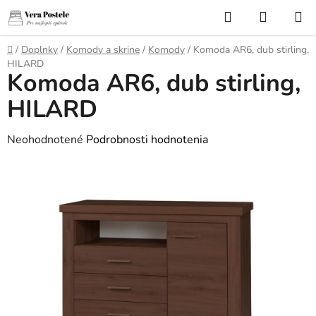
Prejsť
Hľadať
NÁKUP
na
KOŠÍK
obsah
Domov
/
Doplnky
/
Komody a skrine
/
Komody
/
Komoda AR6, dub stirling,
HILARD
Komoda AR6, dub stirling,
HILARD
Priemerné
Neohodnotené
Podrobnosti hodnotenia
hodnotenie
produktu
je
0,0
z
5
hviezdičiek.