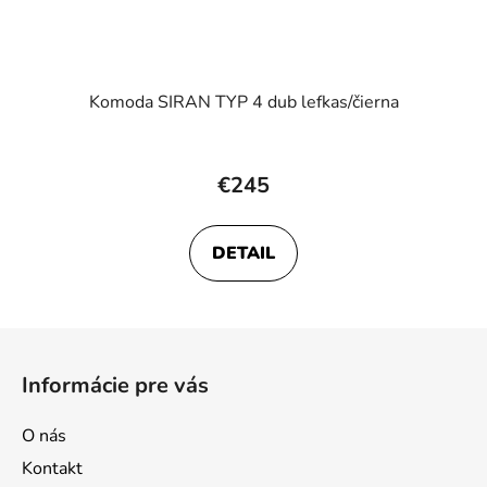
Komoda SIRAN TYP 4 dub lefkas/čierna
€245
DETAIL
Z
á
Informácie pre vás
p
ä
O nás
t
Kontakt
i