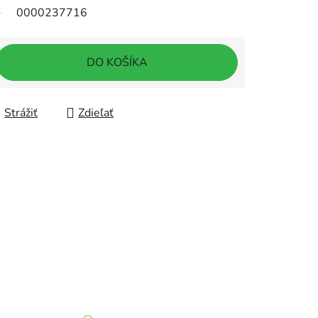
0000237716
DO KOŠÍKA
Strážiť
Zdieľať