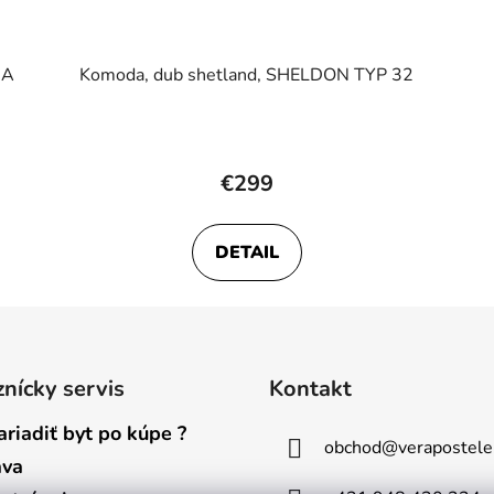
MA
Komoda, dub shetland, SHELDON TYP 32
€299
DETAIL
nícky servis
Kontakt
ariadiť byt po kúpe ?
obchod
@
verapostele
ava