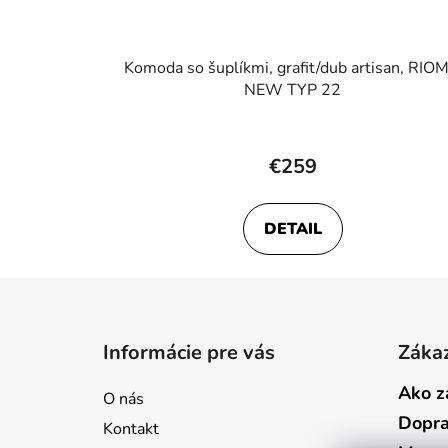
Komoda so šuplíkmi, grafit/dub artisan, RIO
NEW TYP 22
€259
DETAIL
Z
á
Informácie pre vás
Zákaz
p
ä
Ako z
O nás
t
Dopr
Kontakt
i