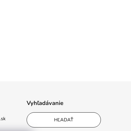
Vyhľadávanie
.sk
HĽADAŤ