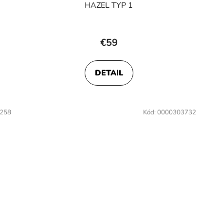
HAZEL TYP 1
€59
DETAIL
258
Kód:
0000303732