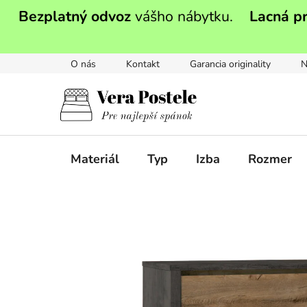
Prejsť
Bezplatný odvoz
vášho nábytku.
Lacná p
na
obsah
O nás
Kontakt
Garancia originality
N
Materiál
Typ
Izba
Rozmer