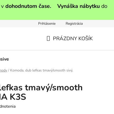
 v
dohodnutom čase.
Vynáška nábytku
do
Prihlásenie
Registrácia
PRÁZDNY KOŠÍK
NÁKUPNÝ
KOŠÍK
sive
mody
/
Komoda, dub lefkas tmavý/smooth sivý,
lefkas tmavý/smooth
NA K3S
dnotenia