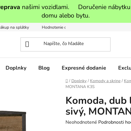
reprava
našimi vozidlami. Doručenie nábytku
domu alebo bytu.
ákup na splátky
Hodnotenie obchodu
Moja objednávka
Doplnky
Blog
Expresné dodanie
Exclu
Domov
/
Doplnky
/
Komody a skrine
/
Ko
MONTANA K3S
Komoda, dub 
sivý, MONTA
Priemerné
Neohodnotené
Podrobnosti ho
hodnotenie