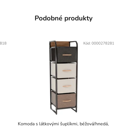
Podobné produkty
818
Kód:
0000278281
Komoda s látkovými šuplíkmi, béžová/hnedá,