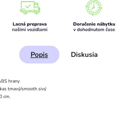
Popis
Diskusia
ABS hrany
fkas tmavý/smooth sivý
0 cm.