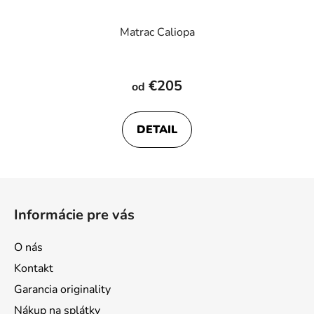
Matrac Caliopa
Priemerné
hodnotenie
€205
od
produktu
je
DETAIL
4,1
z
5
Z
hviezdičiek.
á
Informácie pre vás
p
ä
O nás
t
Kontakt
i
Garancia originality
e
Nákup na splátky