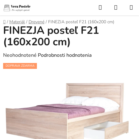
Prejsť
Hľadať
NÁKUP
na
KOŠÍK
obsah
Domov
/
Materiál
/
Drevené
/
FINEZJA posteľ F21 (160x200 cm)
FINEZJA posteľ F21
(160x200 cm)
Priemerné
Neohodnotené
Podrobnosti hodnotenia
hodnotenie
DOPRAVA ZDARMA
produktu
je
0,0
z
5
hviezdičiek.