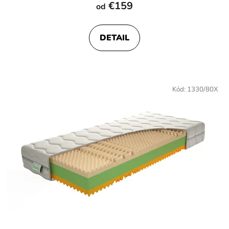
hodnotenie
€159
od
produktu
je
DETAIL
5,0
z
5
hviezdičiek.
Kód:
1330/80X