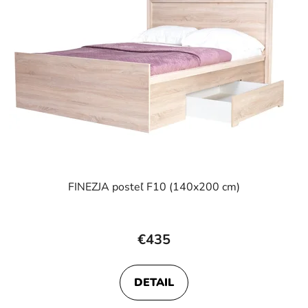
FINEZJA posteľ F10 (140x200 cm)
Priemerné
hodnotenie
€435
produktu
je
DETAIL
5,0
z