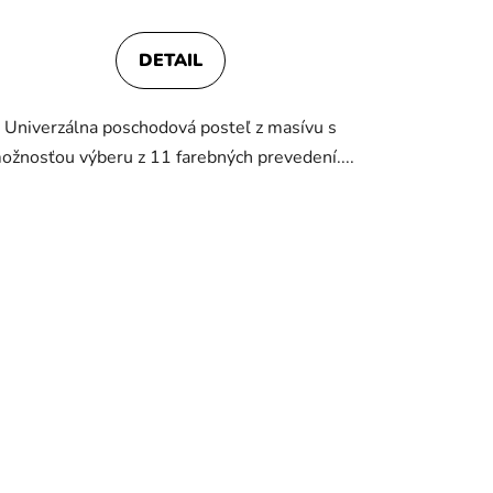
produktu
je
DETAIL
5,0
z
Univerzálna poschodová posteľ z masívu s
5
ožnosťou výberu z 11 farebných prevedení....
hviezdičiek.