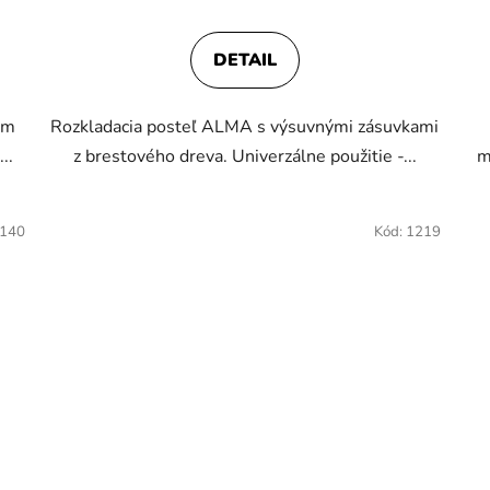
DETAIL
ým
Rozkladacia posteľ ALMA s výsuvnými zásuvkami
..
z brestového dreva. Univerzálne použitie -...
m
/140
Kód:
1219