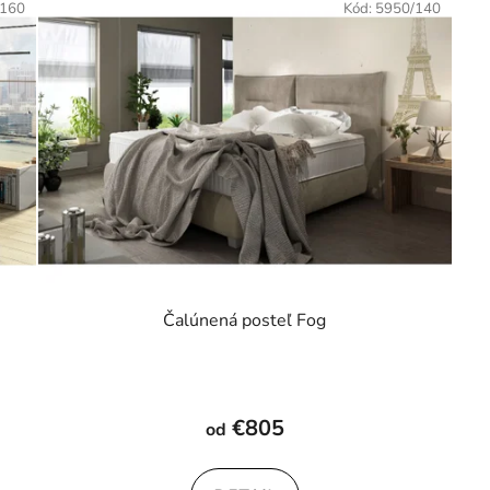
/160
Kód:
5950/140
Čalúnená posteľ Fog
Priemerné
hodnotenie
€805
od
produktu
je