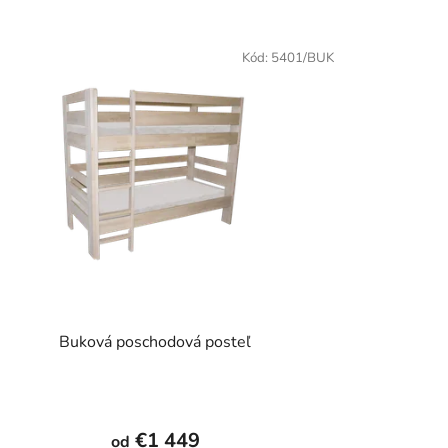
Kód:
5401/BUK
Buková poschodová posteľ
Priemerné
hodnotenie
€1 449
od