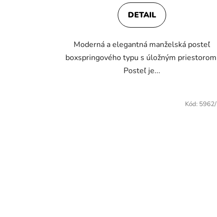
5,0
DETAIL
z
5
Moderná a elegantná manželská posteľ
hviezdičiek.
boxspringového typu s úložným priestorom
Posteľ je...
Kód:
5962