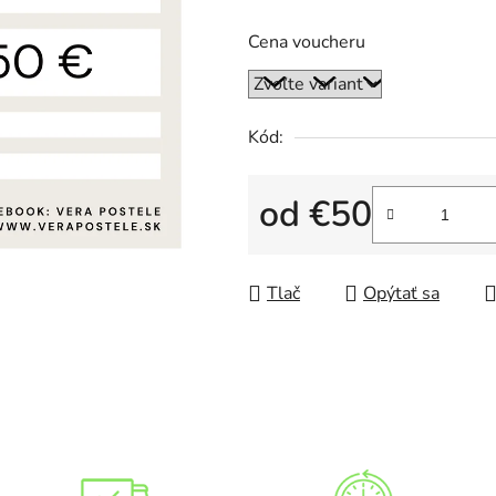
5,0
Cena voucheru
z
5
hviezdičiek.
Kód:
od
€50
Jednotková cena:
Tlač
Opýtať sa