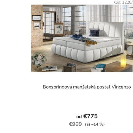
Kód:
1228
Boxspringová manželská posteľ Vincenzo
Priemerné
hodnotenie
€775
od
produktu
€909
(až –14 %)
je