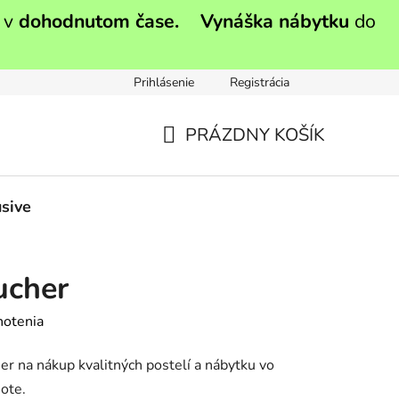
 v
dohodnutom čase.
Vynáška nábytku
do
Prihlásenie
Registrácia
PRÁZDNY KOŠÍK
NÁKUPNÝ
KOŠÍK
sive
ucher
notenia
r na nákup kvalitných postelí a nábytku vo
note.