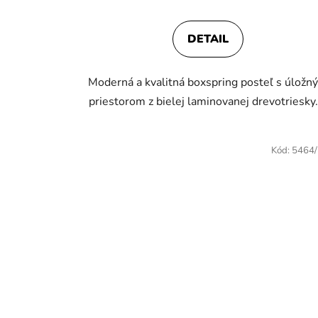
produktu
je
DETAIL
4,1
z
Moderná a kvalitná boxspring posteľ s úložn
5
priestorom z bielej laminovanej drevotriesky..
hviezdičiek.
Kód:
5464