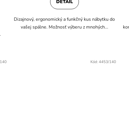
DETAIL
4,0
z
Dizajnový, ergonomický a funkčný kus nábytku do
5
vašej spálne. Možnosť výberu z mnohých...
ko
hviezdičiek.
.
/140
Kód:
4453/140