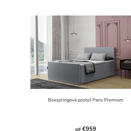
Kód:
2518
Boxspringová posteľ Paris Premium
Priemerné
hodnotenie
€959
od