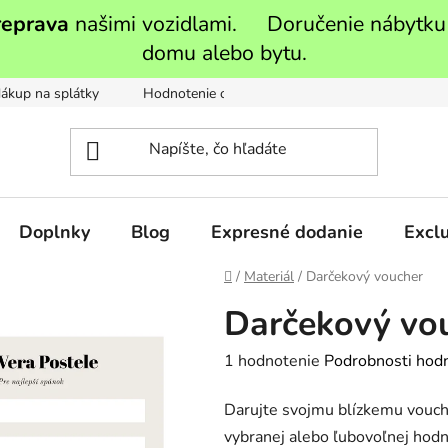
reprava
našimi vozidlami. Doručenie nábytku
domu alebo bytu.
ákup na splátky
Hodnotenie obchodu
Moja objednávka
Doplnky
Blog
Expresné dodanie
Exclu
Domov
/
Materiál
/
Darčekový voucher
Darčekový vo
Priemerné
1 hodnotenie
Podrobnosti hod
hodnotenie
Darujte svojmu blízkemu vouche
produktu
vybranej alebo ľubovoľnej hod
je