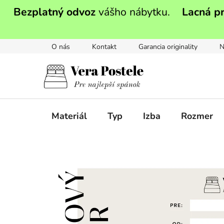
Prejsť
Bezplatný odvoz
vášho nábytku.
Lacná p
na
obsah
O nás
Kontakt
Garancia originality
N
Materiál
Typ
Izba
Rozmer