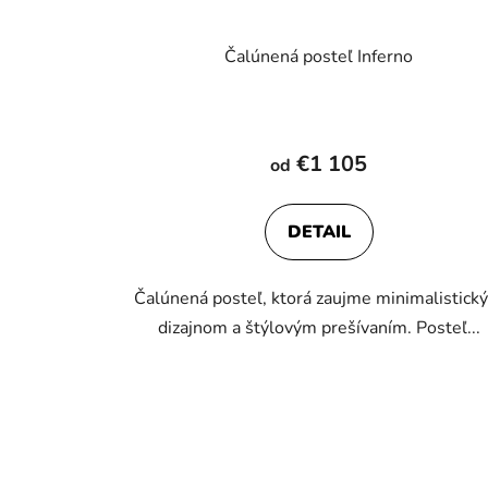
Čalúnená posteľ Inferno
Priemerné
hodnotenie
€1 105
od
produktu
je
DETAIL
5,0
z
Čalúnená posteľ, ktorá zaujme minimalistick
5
dizajnom a štýlovým prešívaním. Posteľ...
hviezdičiek.