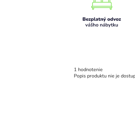
Priemerné
1 hodnotenie
hodnotenie
Popis produktu nie je dostu
produktu
je
5,0
z
5
hviezdičiek.