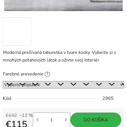
Moderná prešívaná taburetka v tvare kocky. Vyberte si z
mnohých poťahových látok a oživte svoj interiér.
Farebné prevedenie
?
Kód:
2965
€132
–12 %
DO KOŠÍKA
€115