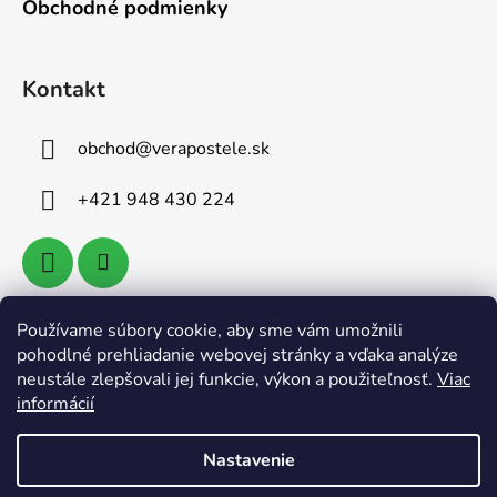
Obchodné podmienky
Kontakt
obchod
@
verapostele.sk
+421 948 430 224
Používame súbory cookie, aby sme vám umožnili
Vyhľadávanie
pohodlné prehliadanie webovej stránky a vďaka analýze
neustále zlepšovali jej funkcie, výkon a použiteľnosť.
Viac
informácií
HĽADAŤ
Nastavenie