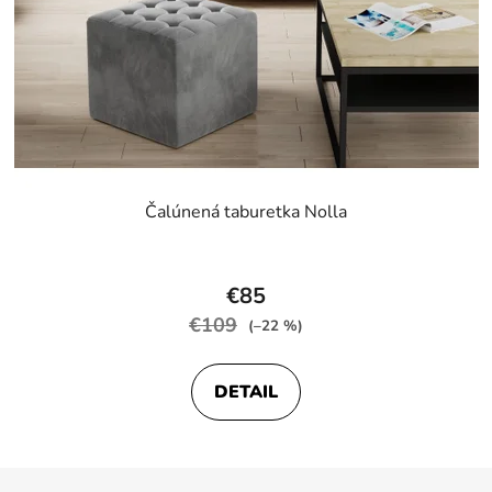
Čalúnená taburetka Nolla
€85
€109
(–22 %)
DETAIL
Z