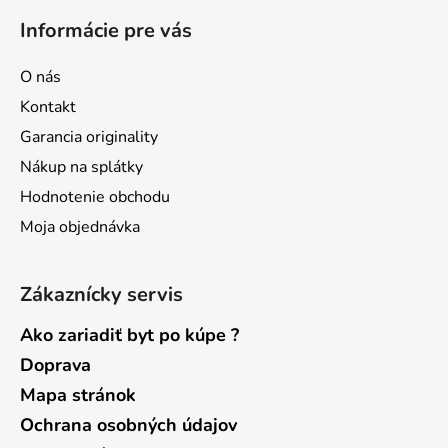
á
Informácie pre vás
p
ä
O nás
t
Kontakt
i
Garancia originality
e
Nákup na splátky
Hodnotenie obchodu
Moja objednávka
Zákaznícky servis
Ako zariadiť byt po kúpe ?
Doprava
Mapa stránok
Ochrana osobných údajov