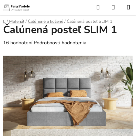
Prejsť
Hľadať
NÁKUP
na
KOŠÍK
obsah
Domov
/
Materiál
/
Čalúnené a kožené
/
Čalúnená posteľ SLIM 1
Čalúnená posteľ SLIM 1
Priemerné
16 hodnotení
Podrobnosti hodnotenia
hodnotenie
produktu
je
4,8
z
5
hviezdičiek.