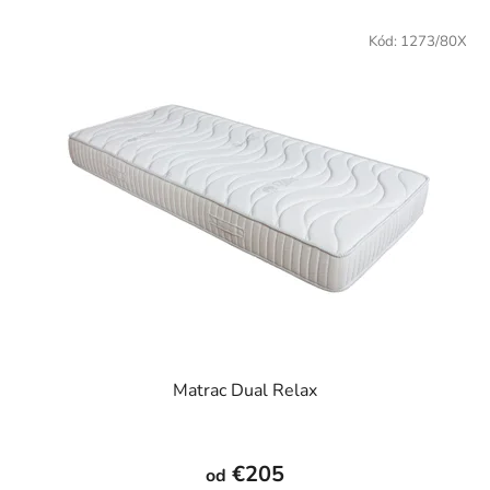
hviezdičiek.
Kód:
1273/80X
Matrac Dual Relax
Priemerné
hodnotenie
€205
od