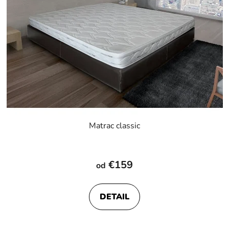
Matrac classic
Priemerné
hodnotenie
€159
od
produktu
je
DETAIL
5,0
z
5