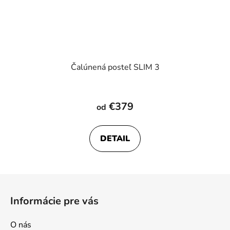
Čalúnená posteľ SLIM 3
Priemerné
hodnotenie
€379
od
produktu
je
DETAIL
5,0
z
5
Z
hviezdičiek.
á
Informácie pre vás
p
ä
O nás