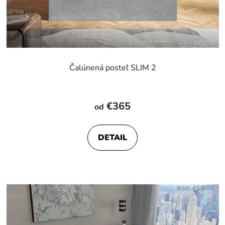
Čalúnená posteľ SLIM 2
€365
od
DETAIL
Kód:
46/80X