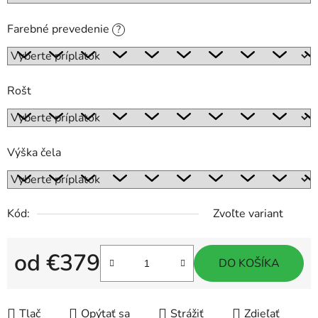
Farebné prevedenie
?
Rošt
Výška čela
Kód:
Zvoľte variant
od
€379
DO KOŠÍKA
Jednotková cena:
Tlač
Opýtať sa
Strážiť
Zdieľať