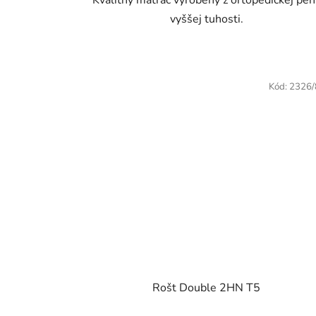
Kvalitný matrac vyrobený z ortopedickej pen
5
vyššej tuhosti.
hviezdičiek.
Kód:
2326
Rošt Double 2HN T5