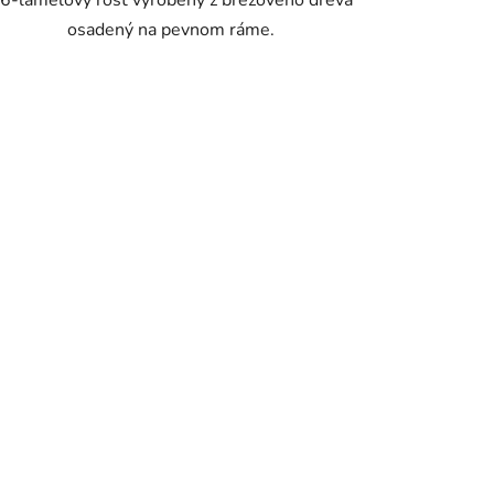
6-lamelový rošt vyrobený z brezového dreva
osadený na pevnom ráme.