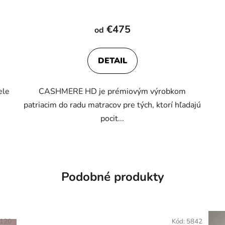
€475
od
DETAIL
ele
CASHMERE HD je prémiovým výrobkom
.
patriacim do radu matracov pre tých, ktorí hľadajú
pocit...
Podobné produkty
/120
Kód:
5842