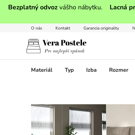
Prejsť
Bezplatný odvoz
vášho nábytku.
Lacná p
na
obsah
O nás
Kontakt
Garancia originality
N
Materiál
Typ
Izba
Rozmer