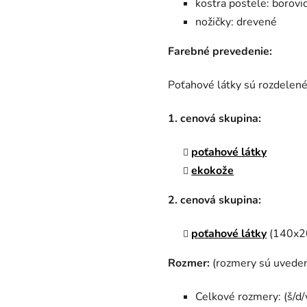
kostra postele: borov
nožičky: drevené
Farebné prevedenie:
Poťahové látky sú rozdelené
1. cenová skupina:
poťahové látky
ekokože
2. cenová skupina:
poťahové látky
(140x20
Rozmer:
(r
ozmery sú uveden
Celkové rozmery: (š/d