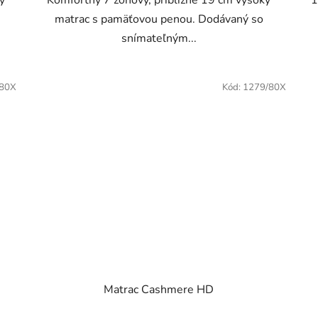
y
Komfortný 7 zónový, približne 19 cm vysoký
1
matrac s pamäťovou penou. Dodávaný so
snímateľným...
/80X
Kód:
1279/80X
Matrac Cashmere HD