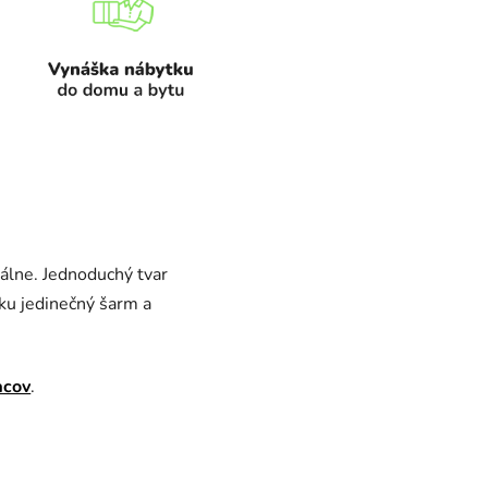
pálne. Jednoduchý tvar
ku jedinečný šarm a
acov
.