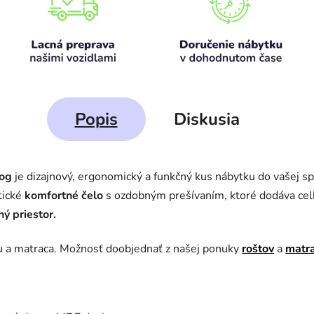
Popis
Diskusia
og
je dizajnový, ergonomický a funkčný kus nábytku do vašej s
tické
komfortné čelo
s ozdobným prešívaním, ktoré dodáva cel
ý priestor.
u a matraca. Možnosť doobjednať z našej ponuky
roštov
a
matr