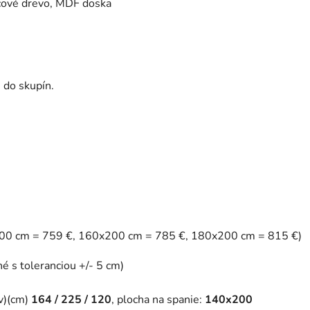
icové drevo, MDF doska
 do skupín.
0 cm = 759 €, 160x200 cm = 785 €, 180x200 cm = 815 €)
é s toleranciou +/- 5 cm)
/v)(cm)
164 / 225 / 120
, plocha na spanie:
140x200