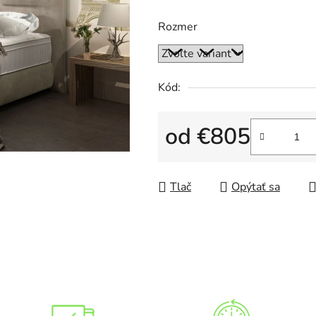
4,0
Rozmer
z
5
hviezdičiek.
Kód:
od
€805
Jednotková cena:
Tlač
Opýtať sa