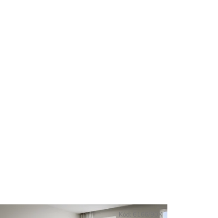
Kód:
6166/90X