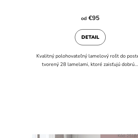
€95
od
DETAIL
Kvalitný polohovateľný lamelový rošt do post
tvorený 28 lamelami, ktoré zaisťujú dobrú..
Kód:
2518