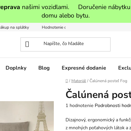
reprava
našimi vozidlami. Doručenie nábytku
domu alebo bytu.
ákup na splátky
Hodnotenie obchodu
Moja objednávka
Doplnky
Blog
Expresné dodanie
Exclu
Domov
/
Materiál
/
Čalúnená posteľ Fog
Čalúnená post
Priemerné
1 hodnotenie
Podrobnosti hod
hodnotenie
Dizajnový, ergonomický a funkč
produktu
z mnohých poťahových látok a 
je