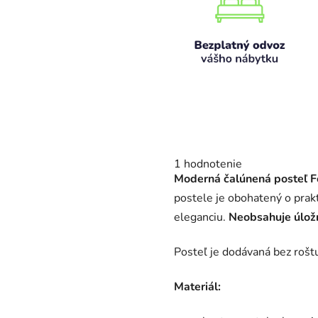
Priemerné
1 hodnotenie
hodnotenie
Moderná čalúnená posteľ
F
produktu
je
postele je obohatený o prak
4,0
eleganciu.
Neo
bsahuje úložn
z
5
hviezdičiek.
Posteľ je dodávaná bez rošt
Materiál: