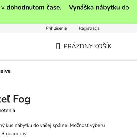
 v
dohodnutom čase.
Vynáška nábytku
do
Prihlásenie
Registrácia
PRÁZDNY KOŠÍK
NÁKUPNÝ
KOŠÍK
sive
eľ Fog
notenia
ný kus nábytku do vašej spálne
.
Možnosť výberu
z 3 rozmerov.