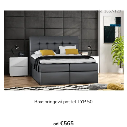
Kód:
1657/120
Boxspringová posteľ TYP 50
€565
od