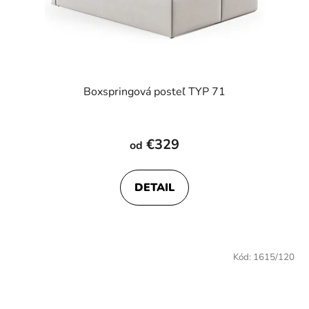
Boxspringová posteľ TYP 71
Priemerné
hodnotenie
€329
od
produktu
je
DETAIL
4,5
z
5
hviezdičiek.
Kód:
1615/120