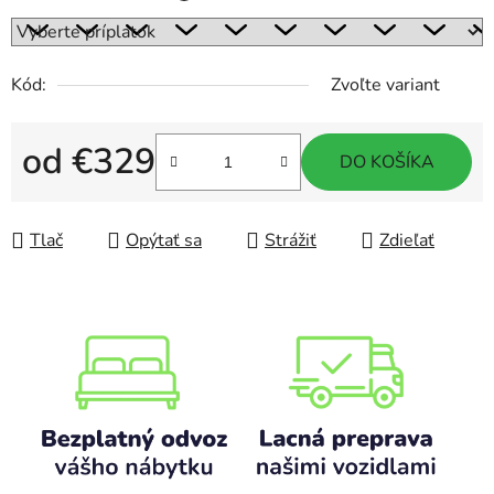
Kód:
Zvoľte variant
od
€329
DO KOŠÍKA
Jednotková cena:
Tlač
Opýtať sa
Strážiť
Zdieľať