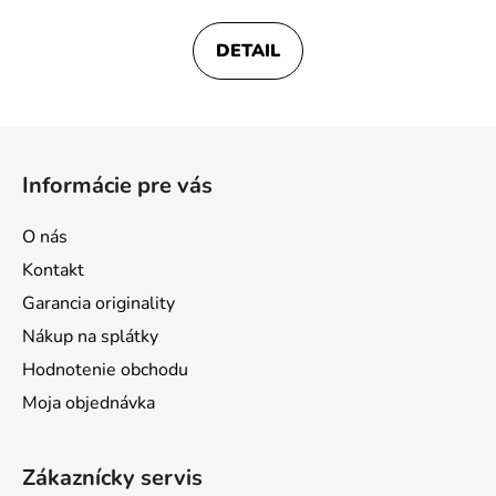
DETAIL
Z
á
Informácie pre vás
p
ä
O nás
t
Kontakt
i
Garancia originality
e
Nákup na splátky
Hodnotenie obchodu
Moja objednávka
Zákaznícky servis