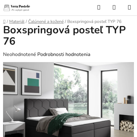
Prejsť
Hľadať
NÁKUP
na
KOŠÍK
obsah
Domov
/
Materiál
/
Čalúnené a kožené
/
Boxspringová posteľ TYP 76
Boxspringová posteľ TYP
76
Priemerné
Neohodnotené
Podrobnosti hodnotenia
hodnotenie
produktu
je
0,0
z
5
hviezdičiek.