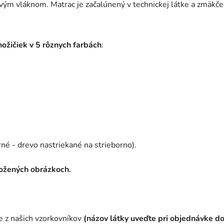
ým vláknom. Matrac je začalúnený v technickej látke a zmäkč
nožičiek v 5 rôznych farbách
:
né - drevo nastriekané na strieborno).
ložených obrázkoch.
te z našich vzorkovníkov
(názov látky uveďte pri objednávke d