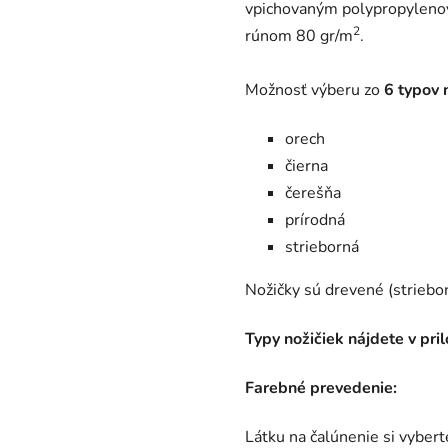
vpichovaným polypropylenov
2
rúnom 80 gr/m
.
Možnosť výberu zo
6 typov 
orech
čierna
čerešňa
prírodná
strieborná
Nožičky sú drevené (striebor
Typy nožičiek nájdete v pri
Farebné prevedenie:
Látku na čalúnenie si vyber