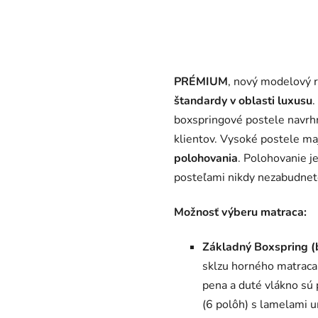
PRÉMIUM
, nový modelový 
štandardy v oblasti luxusu
boxspringové postele navrhn
klientov. Vysoké postele m
polohovania
. Polohovanie j
posteľami nikdy nezabudnete,
Možnosť výberu matraca:
Základný Boxspring (
sklzu horného matraca.
pena a duté vlákno sú
(6 polôh) s lamelami u