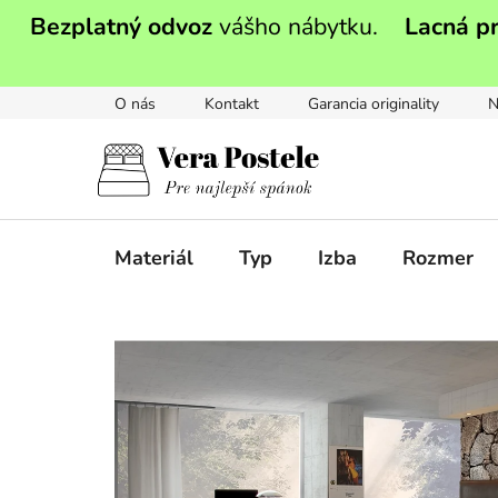
Prejsť
Bezplatný odvoz
vášho nábytku.
Lacná p
na
obsah
O nás
Kontakt
Garancia originality
N
Materiál
Typ
Izba
Rozmer