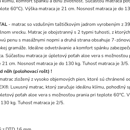
ú klímu, komfort spánku a dlhú životnosť. Súčasťou matraca poť
eplote 60°C). Výška matraca je 21 cm. Nosnosť matraca je do 1
TAL
- matrac so vzdušným taštičkovým jadrom vyrobeným z 39
tilnom vrecku. Matrac je obojstranný s 2 typmi tuhosti, z ktorý
ovú penu s masážnymi nopmi a druhá strana obsahuje 7-zónov
ej gramáže. Ideálne odvetrávanie a komfort spánku zabezpeču
a. Súčasťou matraca je úpletový poťah aloe vera s možnosťou p
e 21 cm. Nosnosť matraca je do 130 kg. Tuhosť matraca je 3/5
d nôh (polohovací rošt) !
 matrac zložený z vysoko objemových pien, ktoré sú chránené
 Luxusný matrac, ktorý zaručuje ideálnu klímu, pohodlný sp
letový poťah aloe vera s možnosťou prania pri teplote 60°C. 
 130 kg. Tuhosť matraca je 2/5.
ný z DTD 16 mm