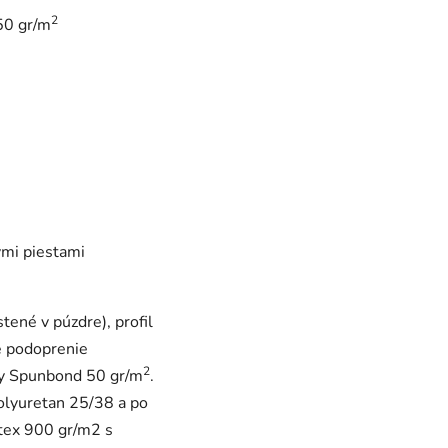
2
50 gr/m
ými piestami
tené v púzdre), profil
e podoprenie
2
rby Spunbond 50 gr/m
.
polyuretan 25/38 a po
Jatex 900 gr/m2 s