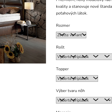
produktu
kvality a stanovuje nové štand
je
poťahových látok.
0,0
z
Rozmer
5
hviezdičiek.
Rošt
Topper
Výber tvaru nôh