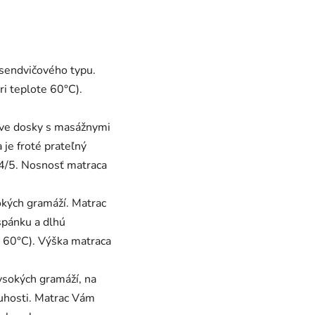
 sendvičového typu.
ri teplote 60°C).
dve dosky s masážnymi
je froté prateľný
 4/5. Nosnosť matraca
kých gramáží. Matrac
spánku a dlhú
e 60°C). Výška matraca
ysokých gramáží, na
tuhosti. Matrac Vám