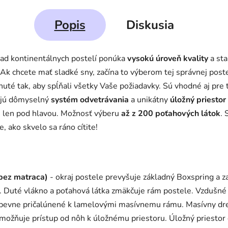
Popis
Diskusia
rad kontinentálnych postelí ponúka
vysokú úroveň kvality
a st
.
Ak chcete mať sladké sny, začína to výberom tej správnej poste
uté tak, aby spĺňali všetky Vaše požiadavky. Sú vhodné aj pre 
ajú dômyselný
systém odvetrávania
a unikátny
úložný priestor
e len pod hlavou. Možnosť výberu
až z 200 poťahových látok
.
 ako skvelo sa ráno cítite!
bez matraca)
- okraj postele prevyšuje základný Boxspring a 
 Duté vlákno a poťahová látka zmäkčuje rám postele. Vzdušné p
 pevne pričalúnené k lamelovými masívnemu rámu. Masívny dr
možňuje prístup od nôh k úložnému priestoru. Úložný priestor 