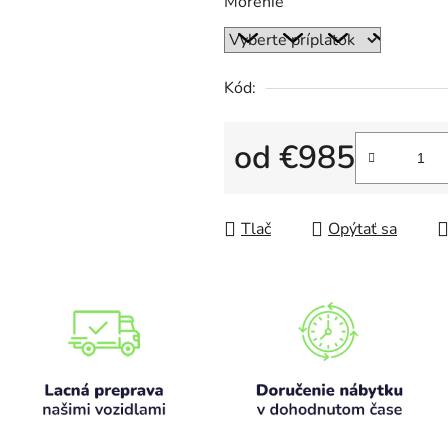
Morenie
Kód:
od
€985
Jednotková cena:
Tlač
Opýtať sa