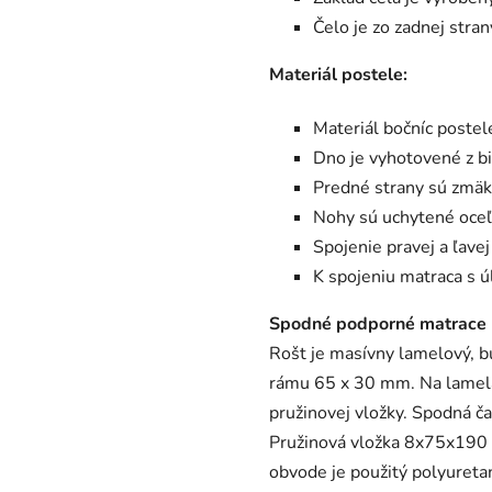
Čelo je zo zadnej stra
Materiál postele:
Materiál bočníc poste
Dno je vyhotovené z b
Predné strany sú zmä
Nohy sú uchytené oceľ
Spojenie pravej a ľave
K spojeniu matraca s 
Spodné podporné matrace
Rošt je masívny lamelový, b
rámu 65 x 30 mm. Na lamelá
pružinovej vložky. Spodná ča
Pružinová vložka 8x75x190 c
obvode je použitý polyuretan