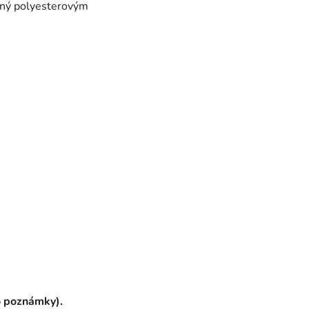
ený polyesterovým
o poznámky).