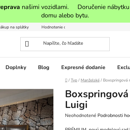
reprava
našimi vozidlami. Doručenie nábytku
domu alebo bytu.
ákup na splátky
Hodnotenie obchodu
Moja objednávka
Doplnky
Blog
Expresné dodanie
Exclu
Domov
/
Typ
/
Manželské
/
Boxspringová m
Boxspringová
Luigi
Priemerné
Neohodnotené
Podrobnosti ho
hodnotenie
PRÉMIUM, nový modelový rad k