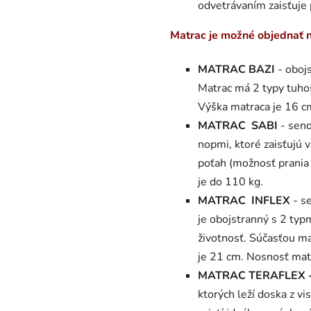
odvetrávaním zaisťuje
Matrac je možné objednať n
MATRAC BAZI
- oboj
Matrac má 2 typy tuhos
Výška matraca je 16 c
MATRAC SABI
- send
nopmi, ktoré zaisťujú 
poťah (možnosť prania
je do 110 kg.
MATRAC INFLEX
- s
je obojstranný s 2 typ
životnosť. Súčasťou ma
je 21 cm. Nosnosť matr
MATRAC TERAFLEX 
ktorých leží doska z v