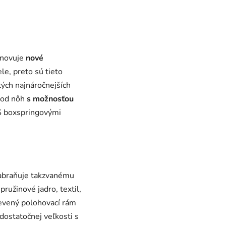
anovuje
nové
le, p
reto sú tieto
tých najnáročnejších
od nôh
s možnosťou
 S boxspringovými
zabraňuje takzvanému
ružinové jadro, textil,
evený polohovací rám
dostatočnej veľkosti s