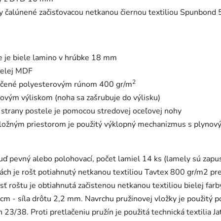
ny čalúnené začisťovacou netkanou čiernou textiliou Spunbond 
le je biele lamino v hrúbke 18 mm
ielej MDF
2
kčené polyesterovým rúnom 400 gr/m
ovým výliskom (noha sa zašrubuje do výlisku)
j strany postele je pomocou stredovej oceľovej nohy
úložným priestorom je použitý výklopný mechanizmus s plynov
uď pevný alebo polohovací, počet lamiel 14 ks (lamely sú zapus
ch je rošt potiahnutý netkanou textiliou Tavtex 800 gr/m2 pr
sť roštu je obtiahnutá začistenou netkanou textiliou bielej fa
m - síla drôtu 2,2 mm. Navrchu pružinovej vložky je použitý 
 23/38. Proti pretlačeniu pružín je použitá technická textilia 