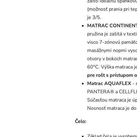
zaistí ideálnu spánkov
(možnosť prania pri t
je 3/5.
MATRAC CONTINEN
pružina je zašitá v tex
visco 7-zónovú pamäť
masážnymi nopmi vysok
otvory v bokoch matrac
60°C. Výška matraca j
pre rošt s prístupom o
Matrac AQUAFLEX
-
PANTERA® a CELLFLEX®.
Súčasťou matraca je úp
Nosnosť matraca je do
Čelo:
Základ čela je vyrobe