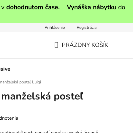
 v
dohodnutom čase.
Vynáška nábytku
do
Prihlásenie
Registrácia
PRÁZDNY KOŠÍK
NÁKUPNÝ
KOŠÍK
sive
anželská posteľ Luigi
 manželská posteľ
dnotenia
ontinentálnych postelí ponúka vysokú úroveň