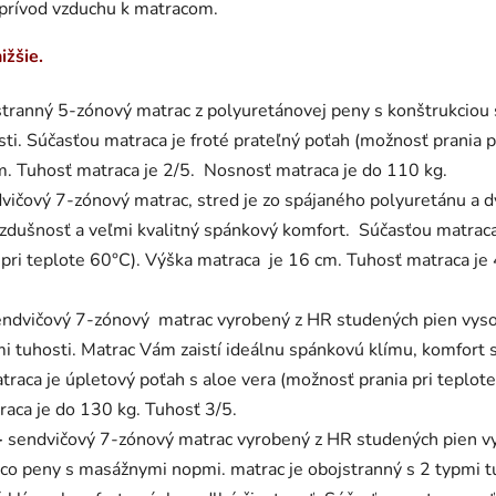
 prívod vzduchu k matracom.
ižšie.
stranný 5-zónový matrac z polyuretánovej peny s konštrukciou
ti. Súčasťou matraca je froté prateľný poťah (možnosť prania p
m. Tuhosť matraca je 2/5. Nosnosť matraca je do 110 kg.
vičový 7-zónový matrac, stred je zo spájaného polyuretánu a 
vzdušnosť a veľmi kvalitný spánkový komfort. Súčasťou matraca 
 pri teplote 60°C). Výška matraca je 16 cm. Tuhosť matraca je
endvičový 7-zónový matrac vyrobený z HR studených pien vyso
mi tuhosti. Matrac Vám zaistí ideálnu spánkovú klímu, komfort 
traca je úpletový poťah s aloe vera (možnosť prania pri teplot
aca je do 130 kg. Tuhosť 3/5.
-
sendvičový 7-zónový matrac vyrobený z HR studených pien v
isco peny s masážnymi nopmi. matrac je obojstranný s 2 typmi 