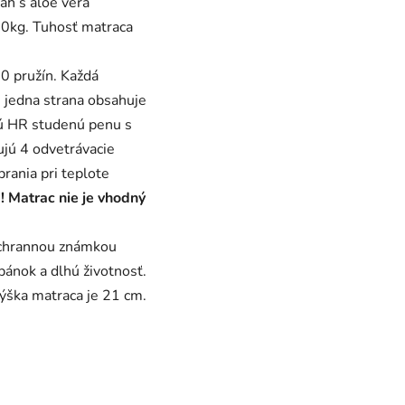
ah s aloe vera
30kg. Tuhosť matraca
0 pružín. Každá
ch jedna strana obsahuje
ú HR studenú penu s
jú 4 odvetrávacie
rania pri teplote
.
! Matrac nie je vhodný
 ochrannou známkou
ánok a dlhú životnosť.
Výška matraca je 21 cm.