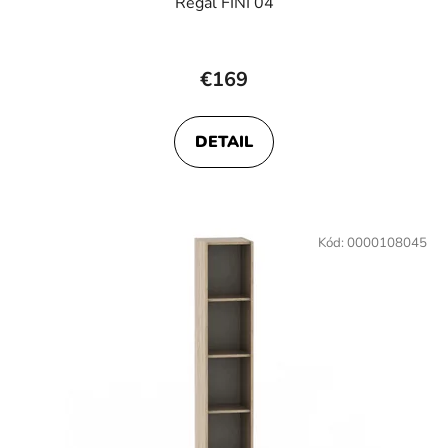
Regál FINI 04
€169
DETAIL
Kód:
0000108045