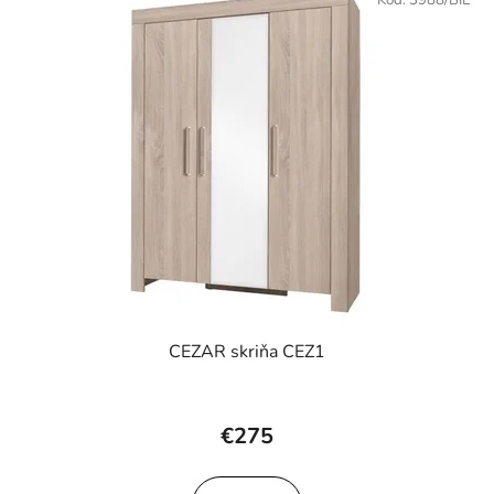
Kód:
3988/BIE
CEZAR skriňa CEZ1
€275