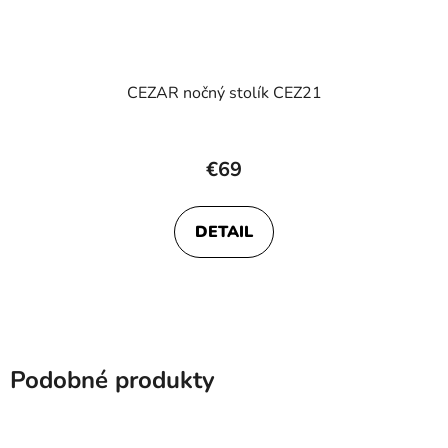
CEZAR nočný stolík CEZ21
Priemerné
hodnotenie
€69
produktu
je
DETAIL
4,0
z
5
hviezdičiek.
Podobné produkty