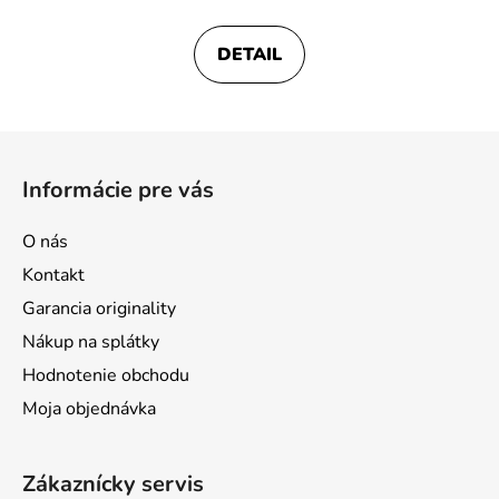
DETAIL
Z
á
Informácie pre vás
p
ä
O nás
t
Kontakt
i
Garancia originality
e
Nákup na splátky
Hodnotenie obchodu
Moja objednávka
Zákaznícky servis