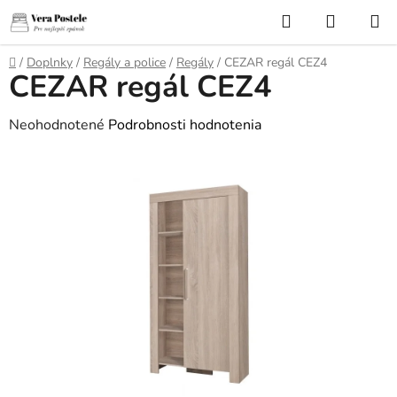
Prejsť
Hľadať
NÁKUP
na
KOŠÍK
obsah
Domov
/
Doplnky
/
Regály a police
/
Regály
/
CEZAR regál CEZ4
CEZAR regál CEZ4
Priemerné
Neohodnotené
Podrobnosti hodnotenia
hodnotenie
produktu
je
0,0
z
5
hviezdičiek.