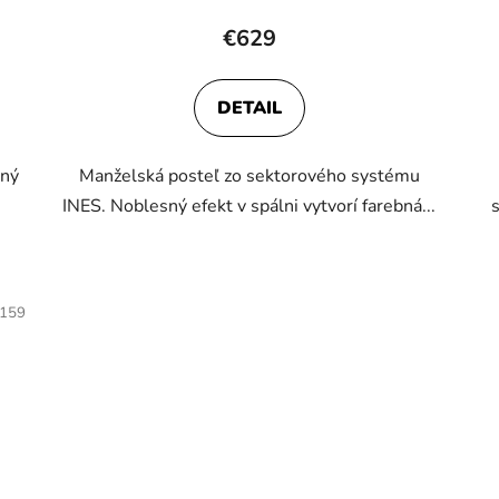
hodnotenie
€629
produktu
je
DETAIL
5,0
z
sný
Manželská posteľ zo sektorového systému
5
INES. Noblesný efekt v spálni vytvorí farebná...
hviezdičiek.
159