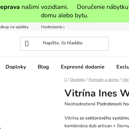
reprava
našimi vozidlami. Doručenie nábytku
domu alebo bytu.
ákup na splátky
Hodnotenie obchodu
Moja objednávka
Doplnky
Blog
Expresné dodanie
Exclu
Domov
/
Doplnky
/
Komody a skrine
/
Vitr
Vitrína Ines 
Priemerné
Neohodnotené
Podrobnosti ho
hodnotenie
Vitrína
zo sektorového systému
produktu
kombinácia dub artisan + čiern
je