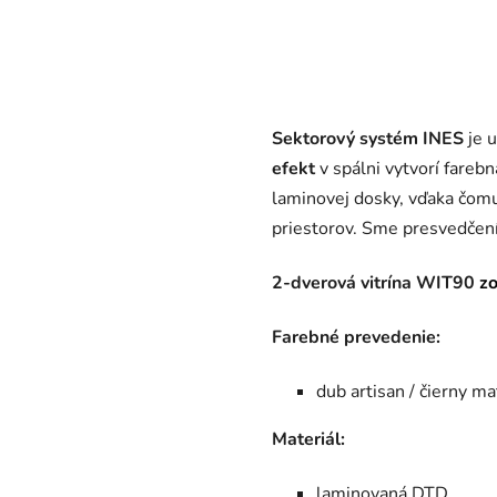
Sektorový systém INES
je 
efekt
v spálni vytvorí farebn
laminovej dosky, vďaka čomu
priestorov. Sme presvedčení
2-dverová vitrína WIT90
z
Farebné prevedenie:
dub artisan / čierny ma
Materiál:
laminovaná DTD