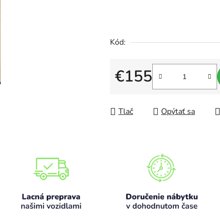
0,0
z
5
Kód:
hviezdičiek.
€155
Jednotková cena:
Tlač
Opýtať sa