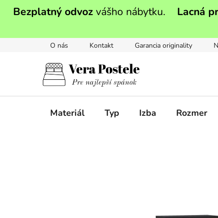
Prejsť
Bezplatný odvoz
vášho nábytku.
Lacná p
na
obsah
O nás
Kontakt
Garancia originality
N
Materiál
Typ
Izba
Rozmer