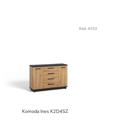
Kód:
4153
Komoda Ines K2D4SZ
Priemerné