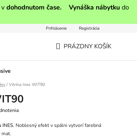
 v
dohodnutom čase.
Vynáška nábytku
do
Prihlásenie
Registrácia
PRÁZDNY KOŠÍK
NÁKUPNÝ
KOŠÍK
sive
íny
/
Vitrína Ines WIT90
WIT90
dnotenia
 INES.
Noblesný efekt v spálni vytvorí farebná
y mat.