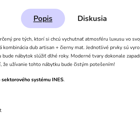
Popis
Diskusia
určený pre tých, ktorí si chcú vychutnať atmosféru luxusu vo svo
á kombinácia dub artisan + čierny mat. Jednotlivé prvky sú vyro
 bude nábytok slúžiť dlhé roky. Moderné tvary dokonale zapa
, že užívanie tohto nábytku bude čistým potešením!
o sektorového systému INES
.
t