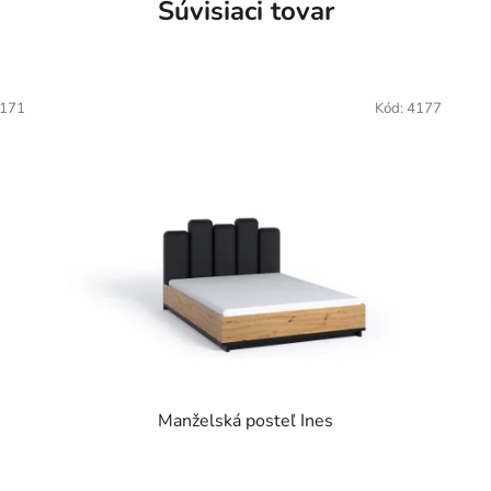
Súvisiaci tovar
171
Kód:
4177
Manželská posteľ Ines
Priemerné