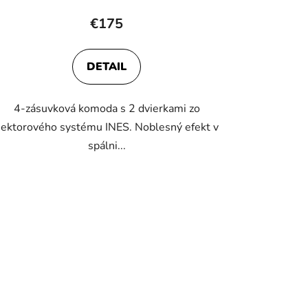
hodnotenie
€175
produktu
je
DETAIL
5,0
z
4-zásuvková komoda s 2 dvierkami zo
5
sektorového systému INES. Noblesný efekt v
hviezdičiek.
spálni...