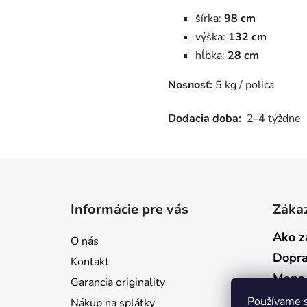
šírka:
98 cm
výška:
132 cm
hĺbka:
28 cm
Nosnosť:
5 kg / polica
Dodacia doba:
2-4 týždne
Z
á
Informácie pre vás
Zákaz
p
ä
Ako z
O nás
t
Dopr
Kontakt
i
Mapa 
Garancia originality
e
Ochra
Používame s
Nákup na splátky