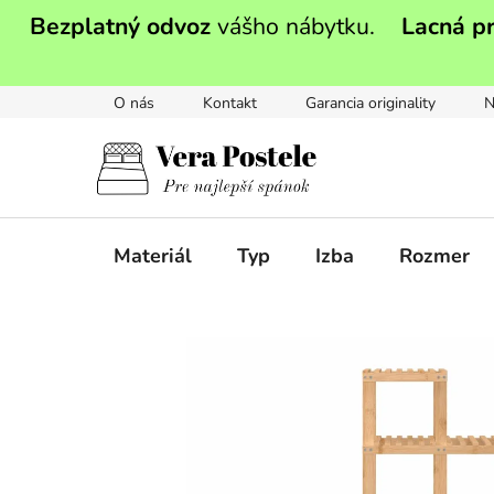
Prejsť
Bezplatný odvoz
vášho nábytku.
Lacná p
na
obsah
O nás
Kontakt
Garancia originality
N
Materiál
Typ
Izba
Rozmer