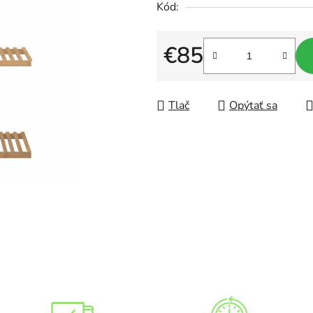
Kód:
5,0
z
€85
5
hviezdičiek.
Jednotková cena:
Tlač
Opýtať sa