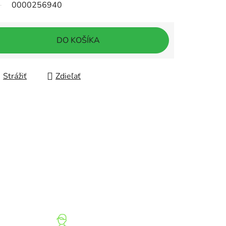
0000256940
DO KOŠÍKA
Strážiť
Zdieľať