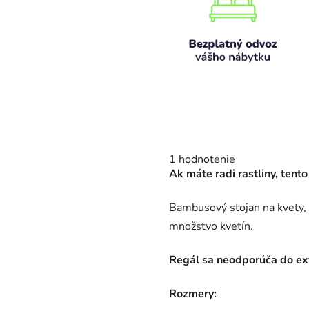
Priemerné
1 hodnotenie
hodnotenie
Ak máte radi rastliny, tento
produktu
je
5,0
Bambusový stojan na kvety,
z
5
množstvo kvetín.
hviezdičiek.
Regál sa neodporúča do ext
Rozmery: