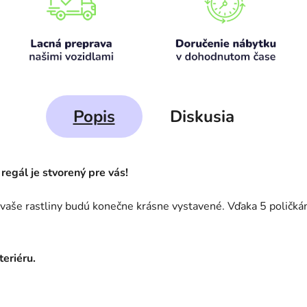
Popis
Diskusia
 regál je stvorený pre vás!
 v
aše rastliny budú konečne krásne vystavené. Vďaka 5 poličk
eriéru.