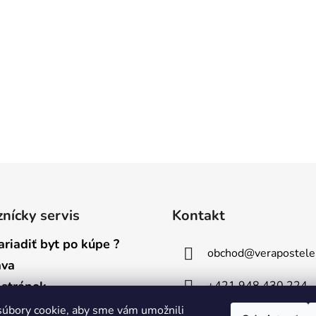
nícky servis
Kontakt
ariadiť byt po kúpe ?
obchod
@
verapostele
ava
+421 948 430 224
stránok
na osobných údajov
úbory cookie, aby sme vám umožnili