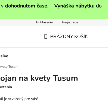
 v
dohodnutom čase.
Vynáška nábytku
do
Prihlásenie
Registrácia
PRÁZDNY KOŠÍK
NÁKUPNÝ
KOŠÍK
sive
kvety Tusum
ojan na kvety Tusum
notenia
ál je stvorený pre vás!