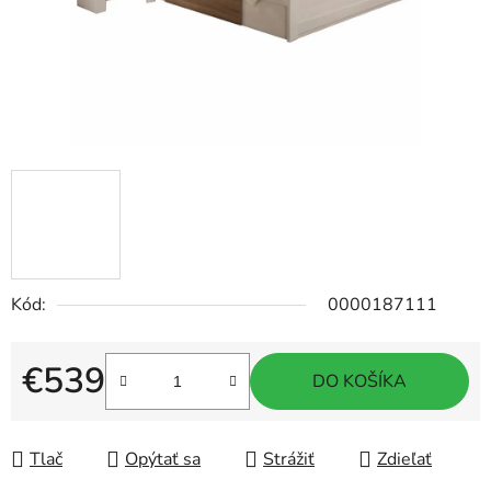
Kód:
0000187111
€539
DO KOŠÍKA
Jednotková cena:
Tlač
Opýtať sa
Strážiť
Zdieľať