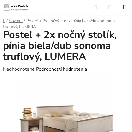
Prejsť
Hľadať
NÁKUP
na
KOŠÍK
obsah
Domov
/
Rozmer
/
Posteľ + 2x nočný stolík, pínia biela/dub sonoma
truflový, LUMERA
Posteľ + 2x nočný stolík,
pínia biela/dub sonoma
truflový, LUMERA
Priemerné
Neohodnotené
Podrobnosti hodnotenia
hodnotenie
produktu
je
0,0
z
5
hviezdičiek.