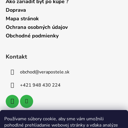
Ako zariadiť byt po kúpe ?
Doprava
Mapa stránok
Ochrana osobných údajov
Obchodné podmienky
Kontakt
obchod
@
verapostele.sk
+421 948 430 224
Používame súbory cookie, aby sme vám umožnili
Vyhľadávanie
pohodlné prehliadanie webovej stránky a vďaka analýze