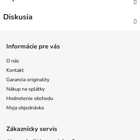
Diskusia
Z
á
Informácie pre vás
p
ä
O nás
t
Kontakt
i
Garancia originality
e
Nákup na splátky
Hodnotenie obchodu
Moja objednávka
Zákaznícky servis