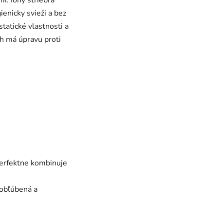
ienicky svieži a bez
tatické vlastnosti a
ah má úpravu proti
perfektne kombinuje
 obľúbená a