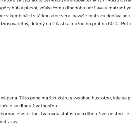
 spóry húb a plesní, vďaka čomu dlhodobo udržiavajú matrac hyg
ie v kombinácií s látkou aloe vera navyše matracu dodáva antis
odzipsovateľný, delený na 2 časti a možno ho prať na 60°C. Poť
ená pena. Táto pena má štruktúru s vysokou hustotou, kde sa 
načuje sa dlhou životnosťou.
ýbornou elasticitou, tvarovou stálosťou a dlhou životnosťou. Je
matracov.