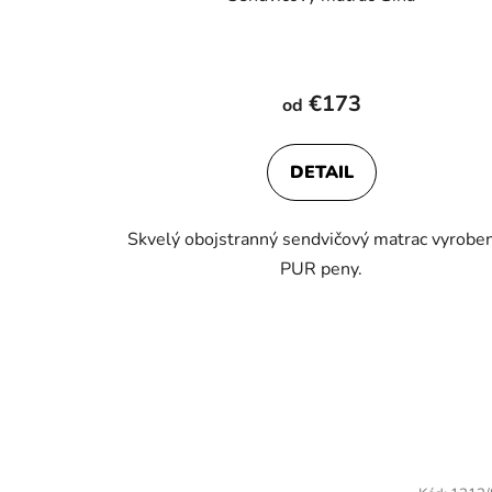
€173
od
DETAIL
Skvelý obojstranný sendvičový matrac vyroben
PUR peny.