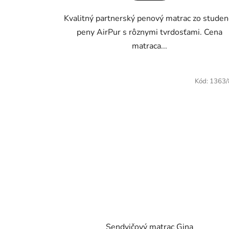
z
Kvalitný partnerský penový matrac zo studen
5
peny AirPur s rôznymi tvrdosťami. Cena
hviezdičiek.
matraca...
Kód:
1363
Sendvičový matrac Gina