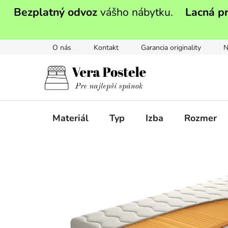
Prejsť
Bezplatný odvoz
vášho nábytku.
Lacná p
na
obsah
O nás
Kontakt
Garancia originality
N
Materiál
Typ
Izba
Rozmer