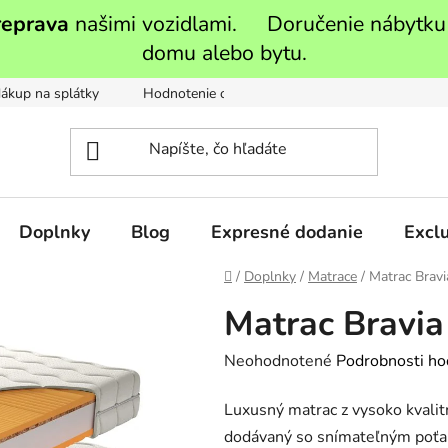
reprava
našimi vozidlami. Doručenie nábytku
domu alebo bytu.
ákup na splátky
Hodnotenie obchodu
Moja objednávka
Doplnky
Blog
Expresné dodanie
Exclu
Domov
/
Doplnky
/
Matrace
/
Matrac Brav
Matrac Bravia
Priemerné
Neohodnotené
Podrobnosti ho
hodnotenie
Luxusný matrac z vysoko kvalitn
produktu
dodávaný so snímateľným poťah
je