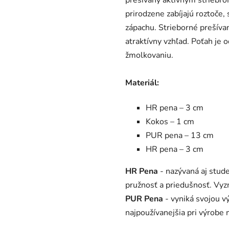
prirodzene zabíjajú roztoče,
zápachu. Strieborné prešívan
atraktívny vzhľad. Poťah je 
žmolkovaniu.
Materiál:
HR pena – 3 cm
Kokos – 1 cm
PUR pena – 13 cm
HR pena – 3 cm
HR Pena
- nazývaná aj stud
pružnosť a priedušnosť. Vyz
PUR Pena
- vyniká svojou v
najpoužívanejšia pri výrobe 