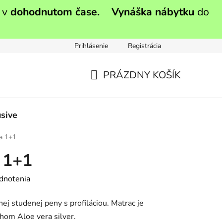
 v
dohodnutom čase.
Vynáška nábytku
do
Prihlásenie
Registrácia
PRÁZDNY KOŠÍK
NÁKUPNÝ
KOŠÍK
sive
ia 1+1
 1+1
dnotenia
ej studenej peny s profiláciou. Matrac je
om Aloe vera silver.