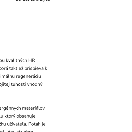
iou kvalitných HR
rá taktiež prispieva k
ptimálnu regeneráciu
ojitej tuhosti vhodný
lergénnych materiálov
lu ktorý obsahuje
žku užívateľa. Poťah je
i. Ióny striebra