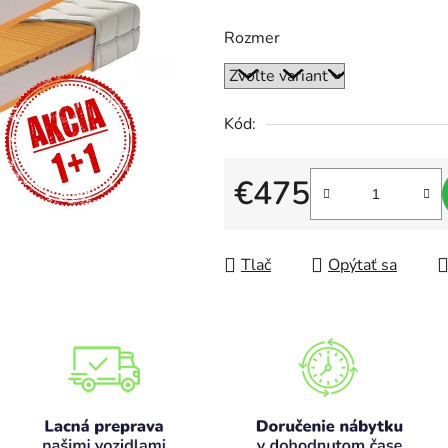
0,0
Rozmer
z
5
hviezdičiek.
Kód:
€475
Jednotková cena:
Tlač
Opýtať sa