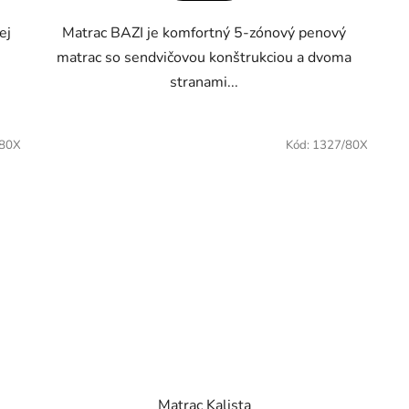
ej
Matrac BAZI je komfortný 5-zónový penový
matrac so sendvičovou konštrukciou a dvoma
stranami...
/80X
Kód:
1327/80X
Matrac Kalista