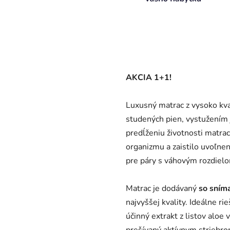
AKCIA 1+1!
Luxusný matrac z vysoko kva
studených pien, vystužením 
predĺženiu životnosti matra
organizmu a zaistilo uvoľnen
pre páry s váhovým rozdiel
Matrac je dodávaný
so sním
najvyššej kvality. Ideálne r
účinný extrakt z listov aloe
prešívaný aktívnym striebro