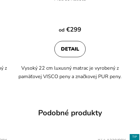
€299
od
DETAIL
ý z
Vysoký 22 cm luxusný matrac je vyrobený z
pamäťovej VISCO peny a značkovej PUR peny.
Podobné produkty
TIP