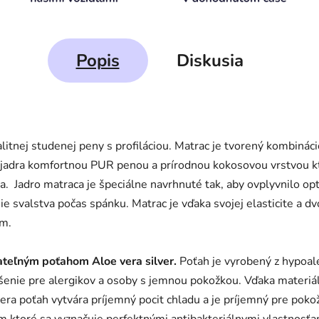
Popis
Diskusia
litnej studenej peny s profiláciou. Matrac je tvorený kombinác
jadra komfortnou PUR penou a prírodnou kokosovou vrstvou kto
ca. Jadro matraca je špeciálne navrhnuté tak, aby ovplyvnilo o
ie svalstva počas spánku. Matrac je vďaka svojej elasticite a dv
om.
ateľným poťahom Aloe vera silver.
Poťah je vyrobený z hypoa
iešenie pre alergikov a osoby s jemnou pokožkou. Vďaka materiá
 vera poťah vytvára príjemný pocit chladu a je príjemný pre poko
m ktoré sa vyznačuje perfektnými antibakteriálnymi vlastnosťam