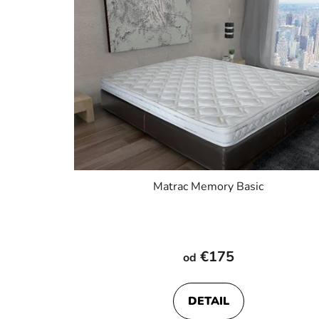
Matrac Memory Basic
Priemerné
hodnotenie
€175
od
produktu
je
DETAIL
4,8