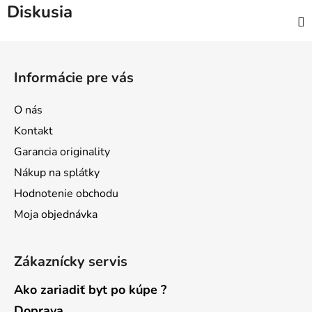
Diskusia
Z
á
Informácie pre vás
p
ä
O nás
t
Kontakt
i
Garancia originality
e
Nákup na splátky
Hodnotenie obchodu
Moja objednávka
Zákaznícky servis
Ako zariadiť byt po kúpe ?
Doprava