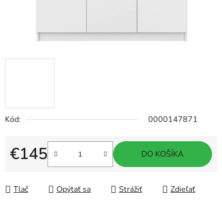
Kód:
0000147871
€145
DO KOŠÍKA
Jednotková cena:
Tlač
Opýtať sa
Strážiť
Zdieľať