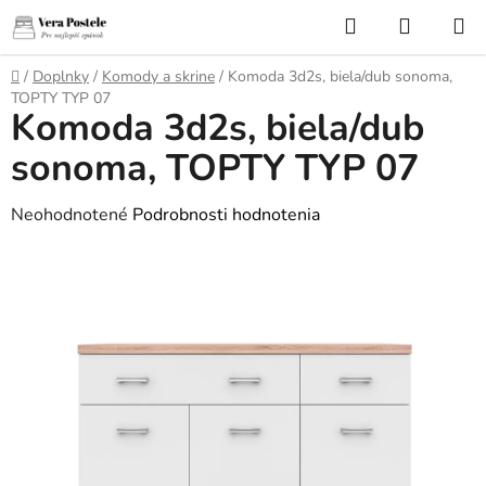
Prejsť
Hľadať
NÁKUP
na
KOŠÍK
obsah
Domov
/
Doplnky
/
Komody a skrine
/
Komoda 3d2s, biela/dub sonoma,
TOPTY TYP 07
Komoda 3d2s, biela/dub
sonoma, TOPTY TYP 07
Priemerné
Neohodnotené
Podrobnosti hodnotenia
hodnotenie
produktu
je
0,0
z
5
hviezdičiek.