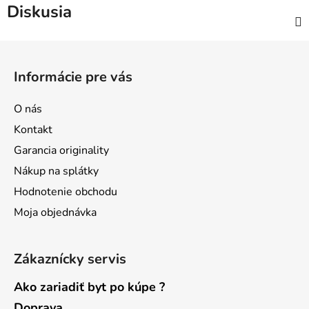
Diskusia
Z
á
Informácie pre vás
p
ä
O nás
t
Kontakt
i
Garancia originality
e
Nákup na splátky
Hodnotenie obchodu
Moja objednávka
Zákaznícky servis
Ako zariadiť byt po kúpe ?
Doprava