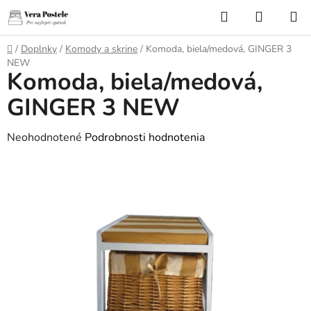
Prejsť
Hľadať
NÁKUP
na
KOŠÍK
obsah
Domov
/
Doplnky
/
Komody a skrine
/
Komoda, biela/medová, GINGER 3
NEW
Komoda, biela/medová,
GINGER 3 NEW
Priemerné
Neohodnotené
Podrobnosti hodnotenia
hodnotenie
produktu
je
0,0
z
5
hviezdičiek.