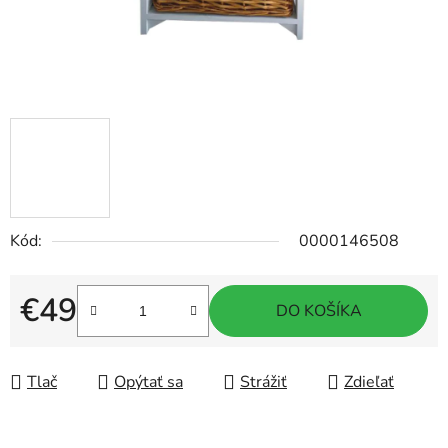
Kód:
0000146508
€49
DO KOŠÍKA
Jednotková cena:
Tlač
Opýtať sa
Strážiť
Zdieľať