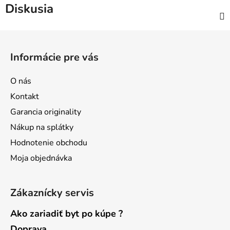
Diskusia
Z
á
Informácie pre vás
p
ä
O nás
t
Kontakt
i
Garancia originality
e
Nákup na splátky
Hodnotenie obchodu
Moja objednávka
Zákaznícky servis
Ako zariadiť byt po kúpe ?
Doprava