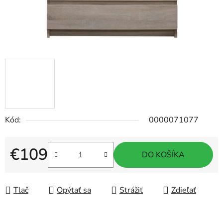
Kód:
0000071077
€109
DO KOŠÍKA
Jednotková cena:
Tlač
Opýtať sa
Strážiť
Zdieľať