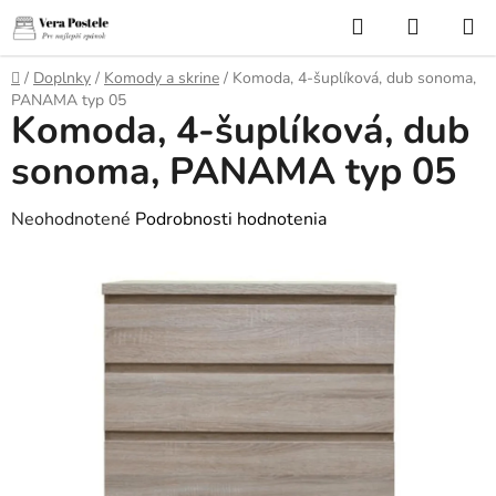
Prejsť
Hľadať
NÁKUP
na
KOŠÍK
obsah
Domov
/
Doplnky
/
Komody a skrine
/
Komoda, 4-šuplíková, dub sonoma,
PANAMA typ 05
Komoda, 4-šuplíková, dub
sonoma, PANAMA typ 05
Priemerné
Neohodnotené
Podrobnosti hodnotenia
hodnotenie
produktu
je
0,0
z
5
hviezdičiek.