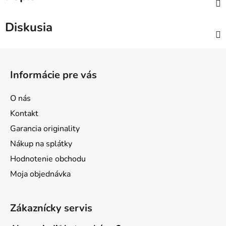
Diskusia
Z
á
Informácie pre vás
p
ä
O nás
t
Kontakt
i
Garancia originality
e
Nákup na splátky
Hodnotenie obchodu
Moja objednávka
Zákaznícky servis