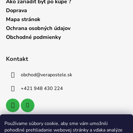
Ako zariadiť byt po kúpe ?
Doprava
Mapa stránok
Ochrana osobných údajov
Obchodné podmienky
Kontakt
obchod
@
verapostele.sk
+421 948 430 224
Používame súbory cookie, aby sme vám umožnili
Vyhľadávanie
pohodlné prehliadanie webovej stránky a vďaka analýze