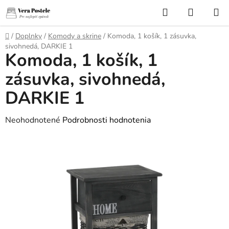
Prejsť
Hľadať
NÁKUP
na
KOŠÍK
obsah
Domov
/
Doplnky
/
Komody a skrine
/
Komoda, 1 košík, 1 zásuvka,
sivohnedá, DARKIE 1
Komoda, 1 košík, 1
zásuvka, sivohnedá,
DARKIE 1
Priemerné
Neohodnotené
Podrobnosti hodnotenia
hodnotenie
produktu
je
0,0
z
5
hviezdičiek.