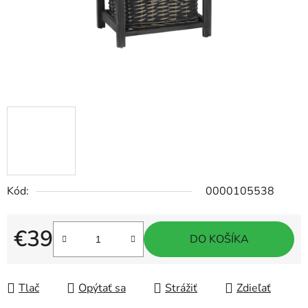
Kód:
0000105538
€39
DO KOŠÍKA
Jednotková cena:
Tlač
Opýtať sa
Strážiť
Zdieľať