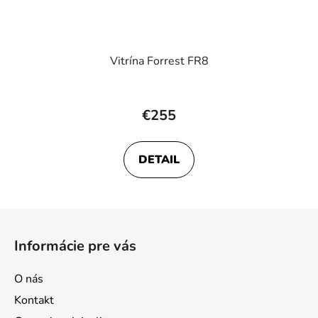
Vitrína Forrest FR8
€255
DETAIL
Z
á
Informácie pre vás
p
ä
O nás
t
Kontakt
i