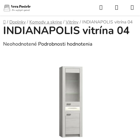
Prejsť
Hľadať
NÁKUP
na
KOŠÍK
obsah
Domov
/
Doplnky
/
Komody a skrine
/
Vitríny
/
INDIANAPOLIS vitrína 04
INDIANAPOLIS vitrína 04
Priemerné
Neohodnotené
Podrobnosti hodnotenia
hodnotenie
produktu
je
0,0
z
5
hviezdičiek.