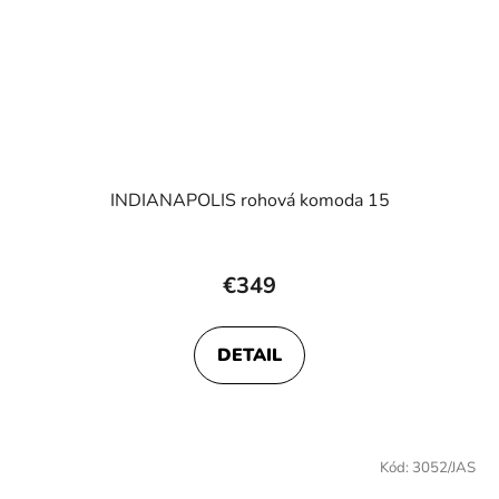
INDIANAPOLIS rohová komoda 15
Priemerné
hodnotenie
€349
produktu
je
DETAIL
5,0
z
5
hviezdičiek.
Kód:
3052/JAS