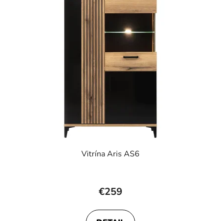
Vitrína Aris AS6
Priemerné
hodnotenie
€259
produktu
je