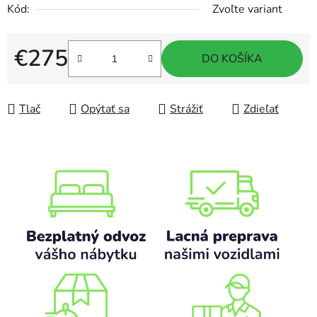
Kód:
Zvoľte variant
€275
DO KOŠÍKA
Jednotková cena:
Tlač
Opýtať sa
Strážiť
Zdieľať