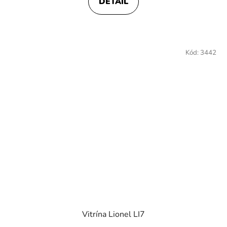
DETAIL
5,0
z
5
hviezdičiek.
Kód:
3442
Vitrína Lionel LI7