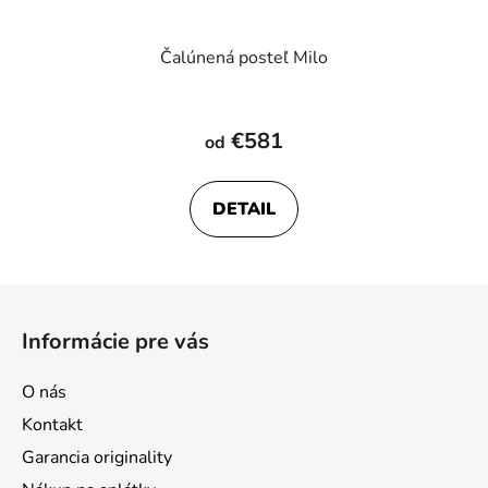
Čalúnená posteľ Milo
€581
od
DETAIL
Z
á
Informácie pre vás
p
ä
O nás
t
Kontakt
i
Garancia originality
e