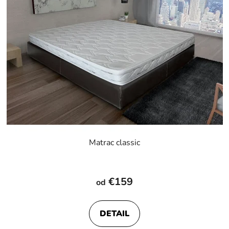
Matrac classic
Priemerné
hodnotenie
€159
od
produktu
je
DETAIL
5,0