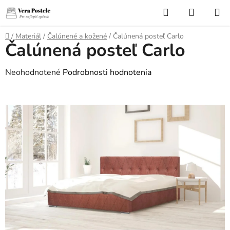
Prejsť
Hľadať
NÁKUP
na
KOŠÍK
obsah
Domov
/
Materiál
/
Čalúnené a kožené
/
Čalúnená posteľ Carlo
Čalúnená posteľ Carlo
Priemerné
Neohodnotené
Podrobnosti hodnotenia
hodnotenie
produktu
je
0,0
z
5
hviezdičiek.