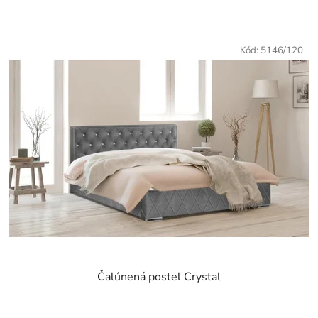
z
5
hviezdičiek.
Kód:
5146/120
Čalúnená posteľ Crystal