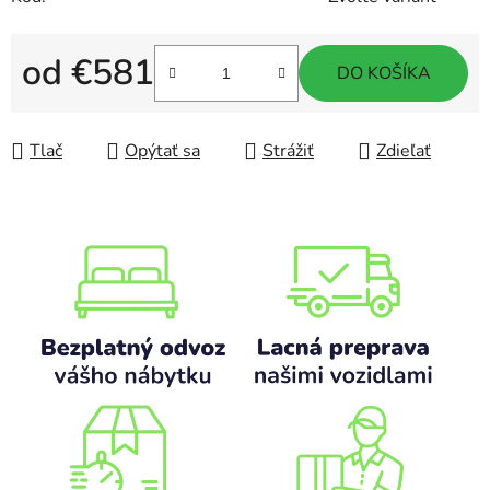
od
€581
DO KOŠÍKA
Jednotková cena:
Tlač
Opýtať sa
Strážiť
Zdieľať